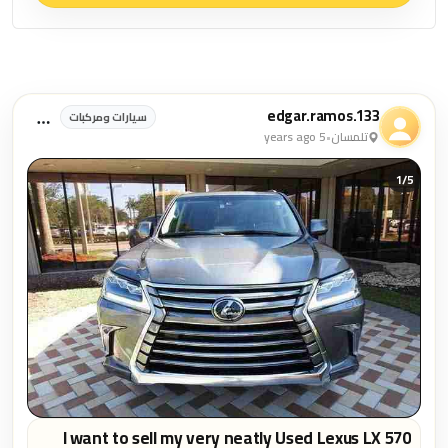
منشورات سيارات ومركبات
edgar.ramos.133
سيارات ومركبات
تلمسان
•
5 years ago
1/
5
I want to sell my very neatly Used Lexus LX 570