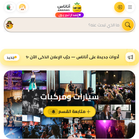
AR
إصدار تجريبي
أدوات جديدة على أناناس — جرّب الإعلان الذكي الآن ✨
جديد
سيارات ومركبات
متابعة القسم
٠