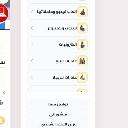
العاب فيديو وملحقاتها
لابتوب وكمبيوتر
ا
الكترونيات
ت
عقارات للبيع
تفا
عقارات للايجار
ل
0
المنزل والحديقة
👍
تواصل معنا
منشوراتي
عرض الملف الشخصي
ازياء - موضة نسائية