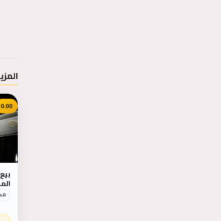
المزي
0.00
بيع 
الم
وال
مك
شبه
وال
جوا