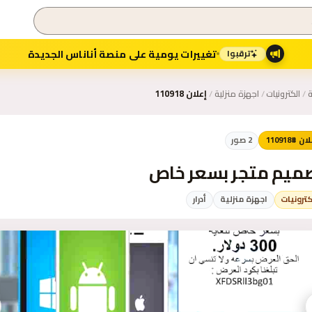
تغييرات يومية على منصة أناناس الجديدة
ترقبوا
ة
/
الكترونيات
/
اجهزة منزلية
/
إعلان 110918
ن #110918
2
صور
ميم متجر بسعر خاص
كترونيات
اجهزة منزلية
أدرار