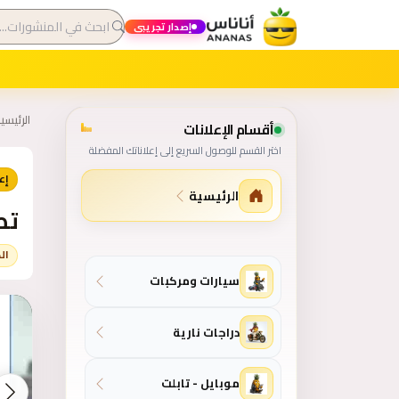
إصدار تجريبي
الرئيسي
أقسام الإعلانات
اختر القسم للوصول السريع إلى إعلاناتك المفضلة
إعلا
الرئيسية
تص
ال
خريطة أقسام الموقع
سيارات ومركبات
دراجات نارية
موبايل - تابلت