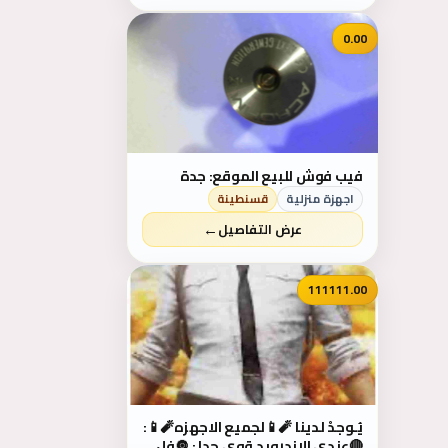
0.00
فيب فوش للبيع الموقع: جدة
اجهزة منزلية
قسنطينة
←
عرض التفاصيل
111111.00
يُـوجدْ لدينا 🧨📱لجميع الاجهزه🧨📱:
🔴عندي الاندرويد قوي جدا : 🔘فل