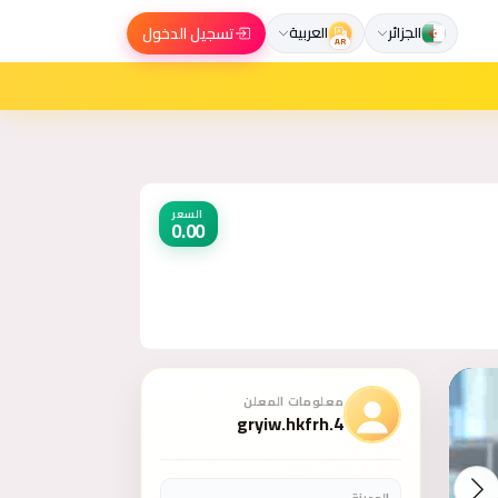
تسجيل الدخول
الجزائر
العربية
AR
السعر
0.00
معلومات المعلن
gryiw.hkfrh.4
المدينة