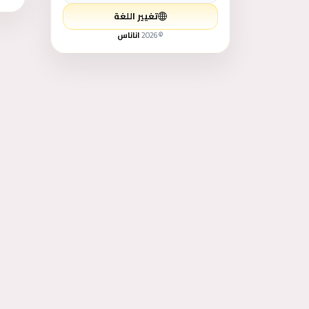
تغيير اللغة
ازياء - موضة رجالي
©
2026
اناناس
لوازم الأطفال و الألعاب
طعام - غذاء
التعليم والتدريب
الخدمات
حيوانات للبيع
كتب وهوايات