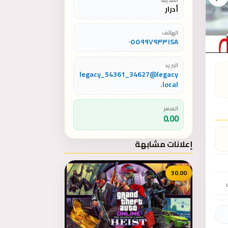
أدرار
الهاتف
٠٥٥٩٩٧٩٣٣١SA
البريد
legacy_54361_34627@legacy
.local
السعر
0.00
إعلانات مشابهة
30.00