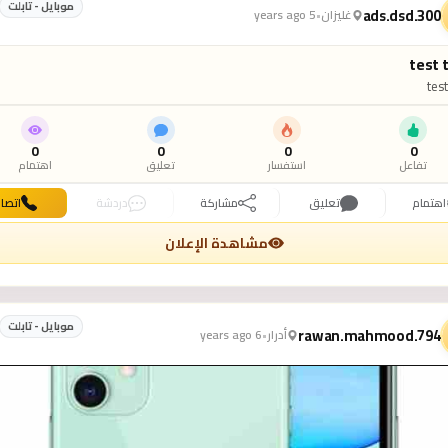
موبايل - تابلت
ads.dsd.300
غليزان
•
5 years ago
test 
test
0
0
0
0
تفاعل
استفسار
تعليق
اهتمام
اهتمام
تعليق
مشاركة
دردشة
اتصا
مشاهدة الإعلان
موبايل - تابلت
rawan.mahmood.794
أدرار
•
6 years ago