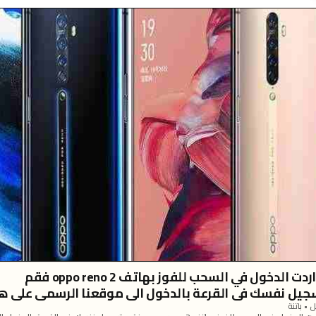
اذا اردت الدخول في السحب للفوز بهاتف oppo reno 2 فقم
جيل نفسك في القرعة بالدخول الى موقعنا الرسمي على ه
http://dz4link2
 • باتنة