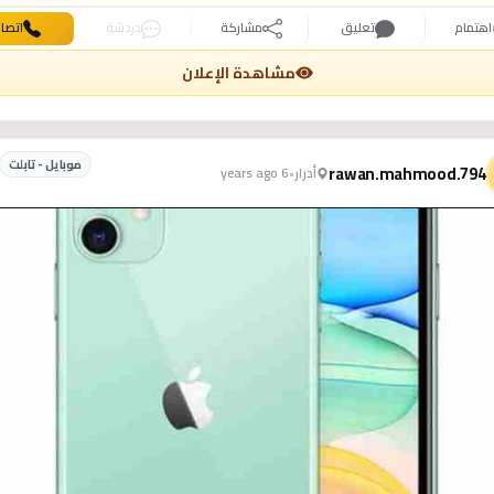
اهتمام
تعليق
مشاركة
دردشة
اتصا
مشاهدة الإعلان
موبايل - تابلت
rawan.mahmood.794
أدرار
•
6 years ago