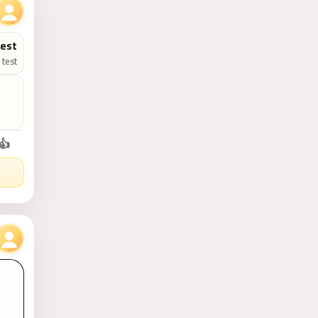
test
 test
👍