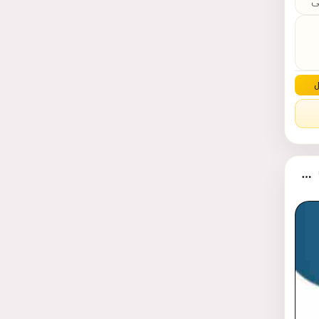
 الى
ل