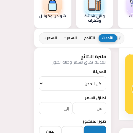
ت
واقي شاشة
شواحن وكوابل
قطع غيار موباي
وكفرات
تابلت
الأحدث
الأقدم
السعر ↑
السعر ↓
فلترة النتائج
المدينة، نطاق السعر، وحالة الصور
المدينة
نطاق السعر
صور المنشور
بدون