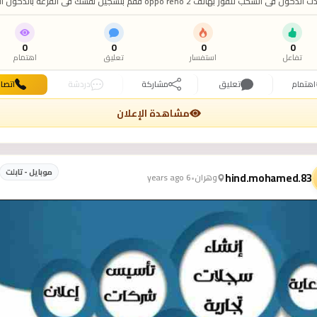
اذا اردت الدخول في السحب للفوز بهاتف oppo reno 2 فقم بتسجيل نفسك في القرعة بالدخول
ا الرسمي على هذا الرابط
http://dz4link2.xyz/f47b
0
0
0
0
تفاعل
استفسار
تعليق
اهتمام
اهتمام
تعليق
مشاركة
دردشة
اتصا
مشاهدة الإعلان
موبايل - تابلت
hind.mohamed.83
وهران
•
6 years ago