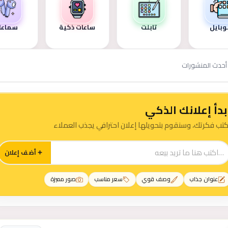
وبايل
تابلت
ساعات ذكية
سماعا
أحدث المنشورات
بدأ إعلانك الذكي
كتب فكرتك، وسنقوم بتحويلها إعلان احترافي يجذب العملاء
أضف إعلان
عنوان جذاب
وصف قوي
سعر مناسب
صور مميزة
رات موبايل - تابلت