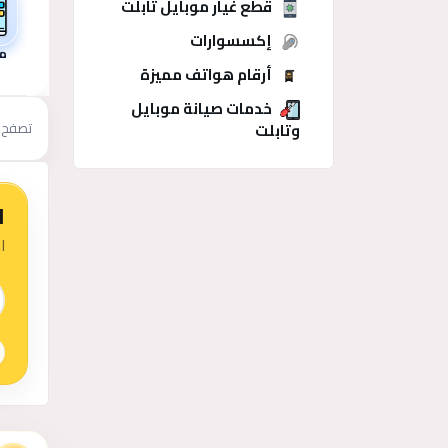
قطع غيار موبايل تابلت
إكسسوارات
م
أرقام هواتف مميزة
خدمات صيانة موبايل
وتابلت
تصفح 
ا
ا
 الذكي
منشو