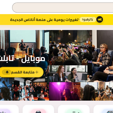
تغييرات يومية على منصة أناناس الجديدة
ترقبوا
موبايل - تابل
متابعة القسم
٠
 القسم