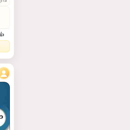
موقعن
👍