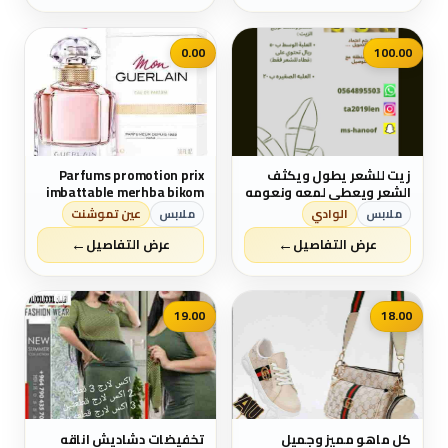
0.00
100.00
زيت للشعر يطول ويكثف
Parfums promotion prix
الشعر ويعطي لمعه ونعومه
imbattable merhba bikom
جباره للشعر ويمنع التساقط
❤
ملابس
الوادي
ملابس
عين تموشنت
←
←
عرض التفاصيل
عرض التفاصيل
19.00
18.00
كل ماهو مميز وجميل
تخفيضات دشاديش اناقه