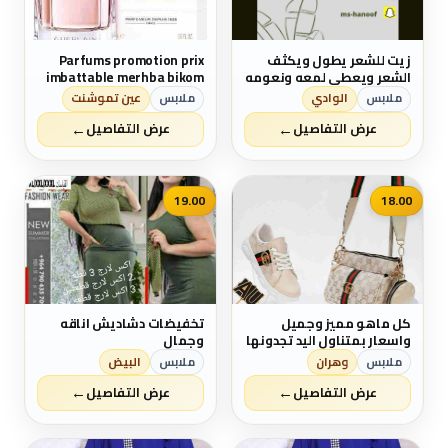
زيت للشعر يطول ويكثف
Parfums promotion prix
الشعر ويعطي لمعه ونعومه
imbattable merhba bikom
جباره للشعر ويمنع التساقط
❤
ملابس
الوادي
ملابس
عين تموشنت
←
←
عرض التفاصيل
عرض التفاصيل
19.00
18.00
كل ماهو مميز وجميل
تخفيضات دشاديش اناقه
واسعار بمتناول اليد تجدونها
وجمال
لدينا😍😍 * سيت حذاء مع
ملابس
وهران
ملابس
البيض
حقيبه مكونه من قطعتين
←
←
مع جزدان بالوان مختلفه
عرض التفاصيل
عرض التفاصيل
تناسب ذوقك الجميل 🌈🌈 *
بشكل ولا اروع 🤩🤩 * قياس
37.38.39.40 👠👠👠 🥰🥰 *