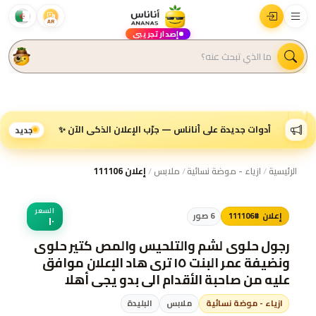
AR
إصدار تجريبي
أدوات جديدة على أناناس — جرّب الإعلان الذكي الآن ✨
جديد
الرئيسية
/
ازياء - موضة نسائية
/
ملابس
/
إعلان 111106
السعر
إعلان #111106
6
صور
١٠
رجول حلوى لشم والتلحيس والمص كتير حلوى
ونضيفة عمر البنت ١٥ ترى هاد الإعلان موافق
عليه من صاحبة الأقدام الي بدو يجي أهلا
وسهلا عالاردن عمان ترى هاي الصور لبنت وحدة
ازياء - موضة نسائية
ملابس
البليدة
بس