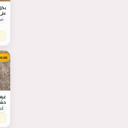
بكل
على
انستقرام 
الح
0.00
غرفة
أثا
٨١٠