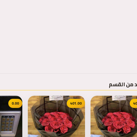
د من القسم
0.00
401.00
40