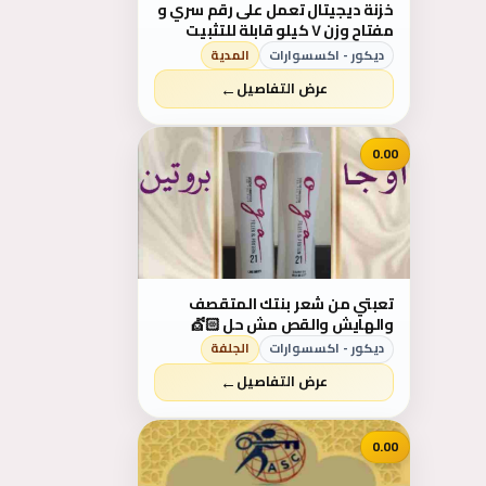
خزنة ديجيتال تعمل على رقم سري و
مفتاح وزن ٧ كيلو قابلة للتثبيت
ديكور - اكسسوارات
المدية
←
عرض التفاصيل
0.00
تعبتي من شعر بنتك المتقصف
والهايش والقص مش حل 💇🏻
كاش شامبو 🧴هو الحل 🗝
ديكور - اكسسوارات
الجلفة
بمكونات طبيعية 100% أحصلي على
←
عرض التفاصيل
شعر ناعم وصحي🧝&zwj;♀ آمن جدآ
على الأطفال👩&zwj;👧&zwj;👦
يعني إستخدميه لبنتك وأنتى
مطمئنة👌 خ...
0.00