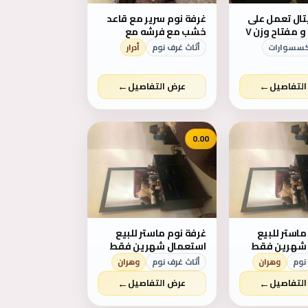
تال تعمل على
غرفة نوم سرير مع قاعد
رقم سري و مفتاح وزن ٧
خشب مع فرشه مع
 للتثبيت
كمودين مع تسريحه
اكسسوارات
أثاث غرف نوم
أدرار
مرايا بدون خزانه سعر ٢٠٠
دينار رقم خاص
٠٧٧٨٢٥٨٨١٠
←
←
لتفاصيل
عرض التفاصيل
0.00
ماستر للبيع
غرفة نوم ماستر للبيع
 شهرين فقط
استعمال شهرين فقط
 دينار
مع فرشات ب ٧٠٠ دينار
نوم
وهران
أثاث غرف نوم
وهران
←
←
لتفاصيل
عرض التفاصيل