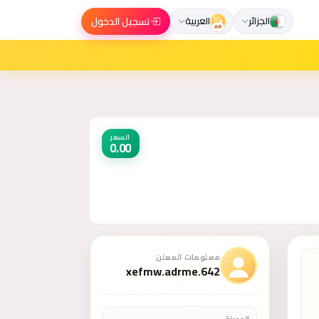
تسجيل الدخول
الجزائر
العربية
AR
السعر
0.00
معلومات المعلن
xefmw.adrme.642
المدينة