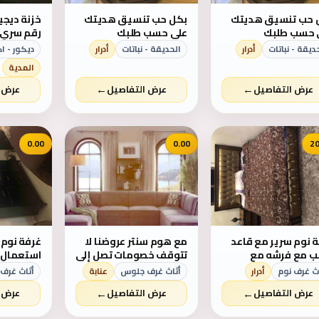
 حب تنسيق هديتك
بكل حب تنسيق هديتك
خزنة ديجي
 حسب طلبك
على حسب طلبك
blackflower477
انستقرام blackflower477
كيلو قابلة
ديقة - نباتات
أدرار
الحديقة - نباتات
أدرار
ديكور - 
المدية
←
←
عرض التفاصيل
عرض التفاصيل
عرض ا
0.00
0.00
20
 نوم سرير مع قاعد
مع هوم سنتر عروضنا لا
غرفة نوم 
خشب مع فرشه مع
تتوقف خصومات تصل إلى
استعمال
كمودين مع تسريحه
70./. في جميع فروعنا
مع فرشات ب ٧٠٠
ث غرف نوم
أدرار
أثاث غرف جلوس
عنابة
أثاث غرف 
مرايا بدون خزانه سعر ٢٠٠
بالمملكه على موديلات
←
←
عرض التفاصيل
عرض التفاصيل
عرض ا
دينار رقم خاص
2018
٠٧٧٨٢٥٨