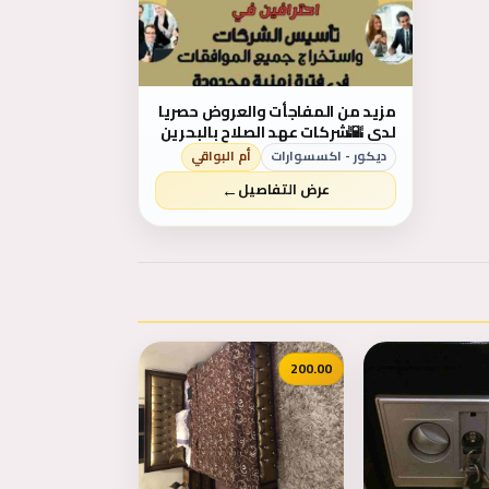
مزيد من المفاجأت والعروض حصريا
لدى 🌇شركات عهد الصلاح بالبحرين
🇧🇭 لخدمات رجال الأعمال وتأسيس
ديكور - اكسسوارات
أم البواقي
الشركات وتخليص المعاملات
←
عرض التفاصيل
وإصدار السجلات التجارية زيارات
وإقامات لدولة البحرين للتفاصيل
برجاء التواصل خاص🔏...
200.00