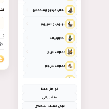
تفا
العاب فيديو وملحقاتها
ل
لابتوب وكمبيوتر
0
الكترونيات
👍
عقارات للبيع
عقارات للايجار
المنزل والحديقة
تواصل معنا
ازياء - موضة نسائية
منشوراتي
عرض الملف الشخصي
ازياء - موضة رجالي