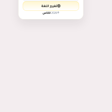
تغيير اللغة
©
2026
اناناس
لوازم الأطفال و الألعاب
طعام - غذاء
التعليم والتدريب
الخدمات
حيوانات للبيع
كتب وهوايات
رياضة ولياقة بدنية