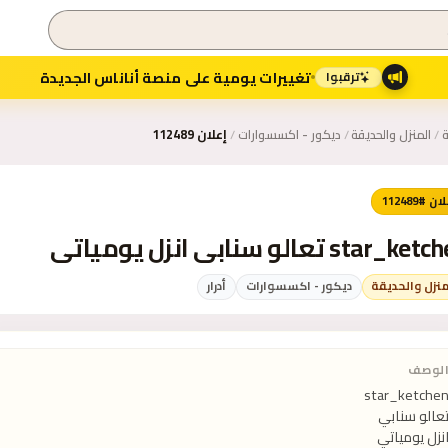
تغييرات يومية على منصة أناناس الجديدة
ترقبوا
ة
/
المنزل والحديقة
/
ديكور - اكسسوارات
/
إعلان 112489
ن #112489
star_k تعالو سنابي انزل يومياتي
منزل والحديقة
ديكور - اكسسوارات
أدرار
لوصف
نزل يومياتي