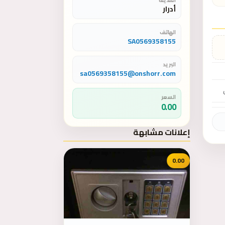
أدرار
الهاتف
SA0569358155
البريد
sa0569358155@onshorr.com
السعر
0.00
إعلانات مشابهة
0.00