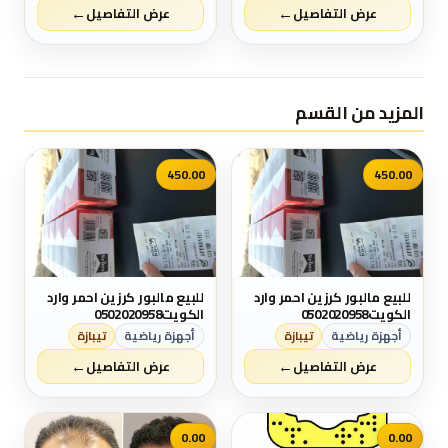
←
←
طبيب جلدي و شعر اتصال
طبيب جلدي و شعر اتصال
عرض التفاصيل
عرض التفاصيل
علي واتساپ دكتوره سميه
علي واتساپ دكتوره سميه
00981861435
00981861435
المزيد من القسم
450.00
450.00
للبيع مالبور كرزين احمر وارد
للبيع مالبور كرزين احمر وارد
الكويت0502020958
الكويت0502020958
أجهزة رياضية
تيبازة
أجهزة رياضية
تيبازة
←
←
عرض التفاصيل
عرض التفاصيل
0.00
0.00