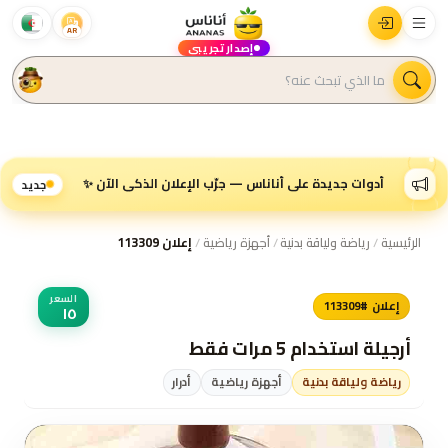
AR
إصدار تجريبي
أدوات جديدة على أناناس — جرّب الإعلان الذكي الآن ✨
جديد
الرئيسية
/
رياضة ولياقة بدنية
/
أجهزة رياضية
/
إعلان 113309
السعر
إعلان #113309
١٥
أرجيلة استخدام 5 مرات فقط
رياضة ولياقة بدنية
أجهزة رياضية
أدرار