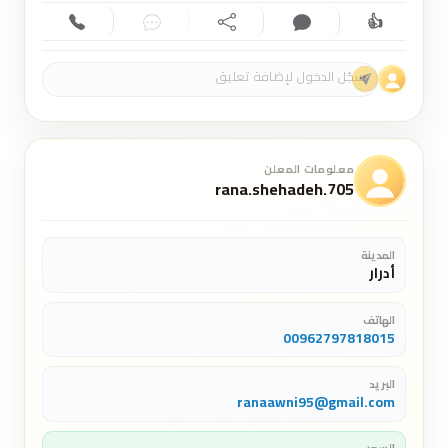
👍
إعجاب (0)
تعليق (0)
مشاركة
دردشة
اتصال
معلومات المعلن
rana.shehadeh.705
المدينة
أدرار
الهاتف
00962797818015
البريد
ranaawni95@gmail.com