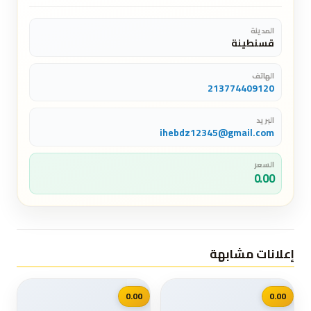
المدينة
قسنطينة
الهاتف
213774409120
البريد
ihebdz12345@gmail.com
السعر
0.00
إعلانات مشابهة
📷
📷
0.00
0.00