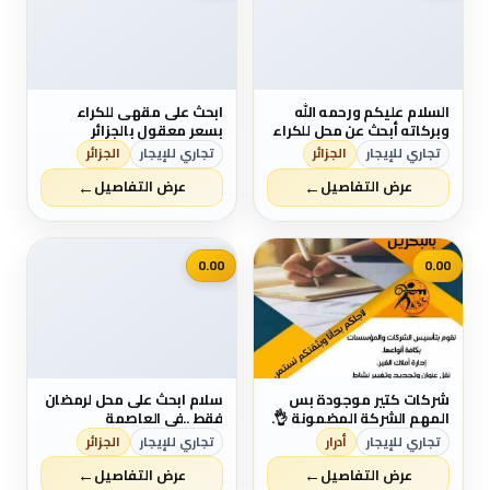
السلام عليكم ورحمه الله
ابحث على مقهى للكراء
وبركاته أبحث عن محل للكراء
بسعر معقول بالجزائر
في اي الجزائر للعاصمة
العاصمة
تجاري للإيجار
الجزائر
تجاري للإيجار
الجزائر
ويكون السعر لايفوق
←
←
30000.00 0658131370
عرض التفاصيل
عرض التفاصيل
📷
0.00
0.00
شركات كتير موجودة بس
سلام ابحث على محل لرمضان
المهم الشركة المضمونة 👌.
فقط ..في العاصمة
يبقي اكيد شركة عهد الصلاح
0666446420
تجاري للإيجار
أدرار
تجاري للإيجار
الجزائر
. تقدم لجميع الجنسيات🌏.
←
←
خدماتها فى تأسيس
عرض التفاصيل
عرض التفاصيل