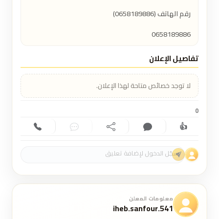
0658189886
تفاصيل الإعلان
لا توجد خصائص متاحة لهذا الإعلان.
0
👍
إعجاب (0)
تعليق (0)
مشاركة
دردشة
اتصال
معلومات المعلن
iheb.sanfour.541