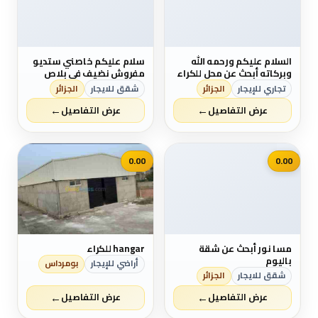
السلام عليكم ورحمه الله
سلام عليكم خاصني ستديو
وبركاته أبحث عن محل للكراء
مفروش نضيف في بلاص
في اي الجزائر للعاصمة
محترام و شكرا
تجاري للإيجار
الجزائر
شقق للايجار
الجزائر
ويكون السعر لايفوق
←
←
30000.00 0658131370
عرض التفاصيل
عرض التفاصيل
📷
0.00
0.00
مسا نور أبحث عن شقة
hangar للكراء
باليوم
أراضي للإيجار
بومرداس
شقق للايجار
الجزائر
←
←
عرض التفاصيل
عرض التفاصيل