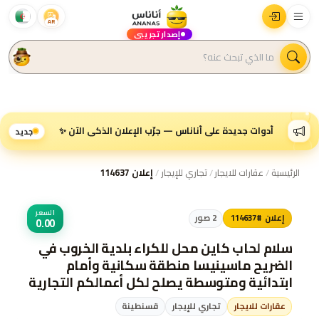
AR
إصدار تجريبي
أدوات جديدة على أناناس — جرّب الإعلان الذكي الآن ✨
جديد
الرئيسية
/
عقارات للايجار
/
تجاري للإيجار
/
إعلان 114637
السعر
إعلان #114637
2
صور
0.00
سلام لحاب كاين محل للكراء بلدية الخروب في
الضريح ماسينيسا منطقة سكانية وأمام
ابتدائية ومتوسطة يصلح لكل أعمالكم التجارية
محل يحتوي على الكهرباء والماء مع سعر
عقارات للايجار
تجاري للإيجار
قسنطينة
معقول جدا المحل رقمه 240 رقم الهاتف (06...