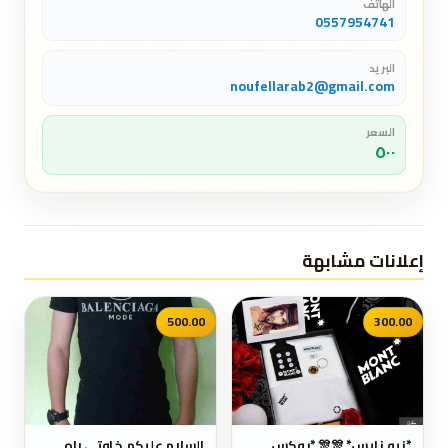
الهاتف
0557954741
البريد
noufellarab2@gmail.com
السعر
٥٠٠
إعلانات مشابهة
500.00
300.00
*نيو نايس* 🎊🎊 *بوكس
السلام عليكم خاوتي راه