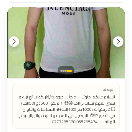
الوصف
السلام عليكم  خاوتي راه كاين صوولد 🤑تريكوات تع ترك و 
تيسي تعهم شباب بزاااف 🤩😍  1 تريكو : 500دج (50الف) 
💥 2تريكوات : 1000دج (100الف)🔥 المقاسات والألوان 
في الصور 👕🥼  التوصيل في المدية و البليدة والجزائر   رقم 
الهاتف : 0557954741 0773285378