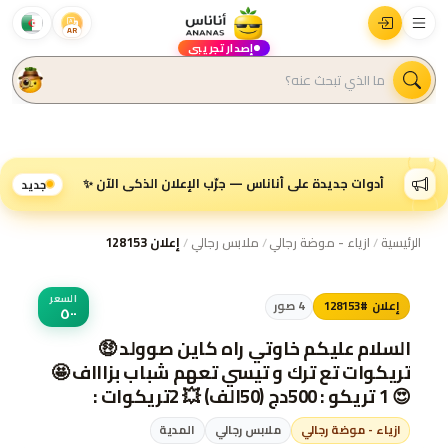
AR
إصدار تجريبي
أدوات جديدة على أناناس — جرّب الإعلان الذكي الآن ✨
جديد
الرئيسية
/
ازياء - موضة رجالي
/
ملابس رجالي
/
إعلان 128153
السعر
إعلان #128153
4
صور
٥٠٠
السلام عليكم خاوتي راه كاين صوولد 🤑
تريكوات تع ترك و تيسي تعهم شباب بزاااف 🤩
😍 1 تريكو : 500دج (50الف) 💥 2تريكوات :
1000دج (100الف)🔥 المقاسات والألوان في
ازياء - موضة رجالي
ملابس رجالي
المدية
الصور 👕🥼 التوصيل في المدية و البليدة و...