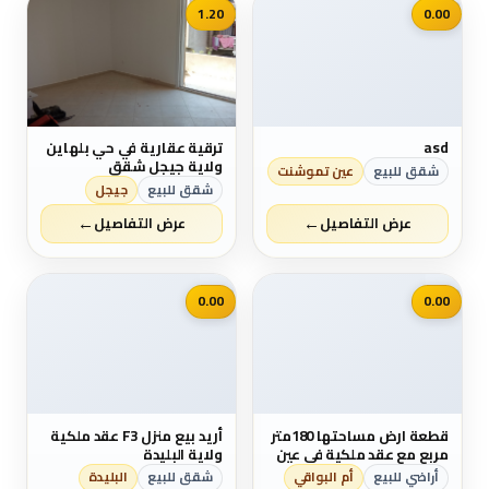
📷
1.20
0.00
asd
ترقية عقارية في حي بلهاين
ولاية جيجل شقق
شقق للبيع
عين تموشنت
بامواصفات عصرية في حي
شقق للبيع
جيجل
راقي جدا فيني دال دو صول
←
←
فايونس شوفاج سونطرال
عرض التفاصيل
عرض التفاصيل
كويزين ايكيبي مصعد
كهربائي b13 الاوراق عقد
فردي موثق ودفتر عقاري
📷
📷
السعر f3مليار و200 مليون
0.00
0.00
ب...
قطعة ارض مساحتها 180متر
أريد بيع منزل F3 عقد ملكية
مربع مع عقد ملكية في عين
ولاية البليدة
البيضاء كهينة رقم1 عن
أراضي للبيع
أم البواقي
شقق للبيع
البليدة