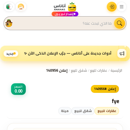
AR
إصدار تجريبي
أدوات جديدة على أناناس — جرّب الإعلان الذكي الآن ✨
جديد
الرئيسية
/
عقارات للبيع
/
شقق للبيع
/
إعلان 140956
السعر
إعلان #140956
0.00
fye
عقارات للبيع
شقق للبيع
ميلة