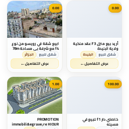
فردي موثق ودفتر عقاري
📷
السعر f3مليار و200 مليون
0.00
0.00
ب...
أريد بيع منزل F3 عقد ملكية
ابيع شقة في رويسو من نوع
ولاية البليدة
f4 مع شرفة بي مساحة 78m
في الطابق السادس لها
شقق للبيع
البليدة
شقق للبيع
الجزائر
مدخلين لي العمارة كل شيء
←
←
متوفر قرب المكان وجميع
عرض التفاصيل
عرض التفاصيل
وسائل النقل ميترو الترام
طاكسي حافلات. لمن يهمه
الامر اتصل بي رقم
📷
0551754533
1.00
100.00
خاصني دار f1 للبيع في
PROMOTION
مسيله
immobili&egrave;re HIOUR