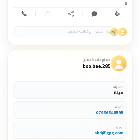
0
👍
إعجاب (0)
تعليق (0)
مشاركة
دردشة
اتصال
معلومات المعلن
boo.bee.285
المدينة
ميلة
الهاتف
07956546595
البريد
abd@ggg.com