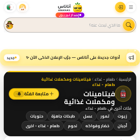
AR
إصدار تجريبي
أدوات جديدة على أناناس — جرّب الإعلان الذكي الآن ✨
جديد
الرئيسية
طعام - غذاء
فيتامينات ومكملات غذائية
طعام - غذاء
فيتامينات
متابعة الفئة
٠
ومكملات غذائية
فئات أخرى في
طعام - غذاء
زيوت
تمور
عسل
طبخات جاهزة
حلويات
أجبان
خضار وفواكه
لحوم
طعام - غذاء - اخرى