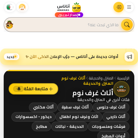
AR
إصدار تجريبي
أدوات جديدة على أناناس — جرّب الإعلان الذكي الآن ✨
جديد
الرئيسية
المنزل والحديقة
أثاث غرف نوم
المنزل والحديقة
متابعة الفئة
٠
أثاث غرف نوم
فئات أخرى في
المنزل والحديقة
أثاث غرف جلوس
أثاث غرف سفرة
أثاث مكتبي
أثاث خارجي
اثاث وغرف نوم اطفال
ديكور - اكسسوارات
فرشات ومنسوجات
الحديقة - نباتات
مطابخ
أدوات المطبخ