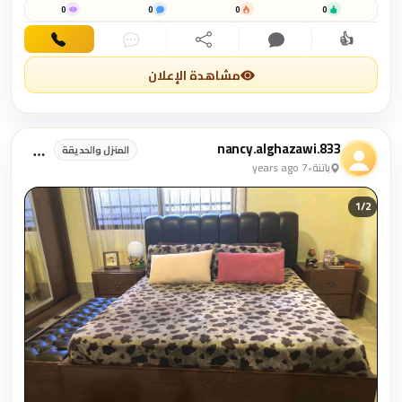
0
0
0
0
👍
اهتمام
تعليق
مشاركة
دردشة
اتصال
مشاهدة الإعلان
nancy.alghazawi.833
المنزل والحديقة
باتنة
•
7 years ago
1/
2