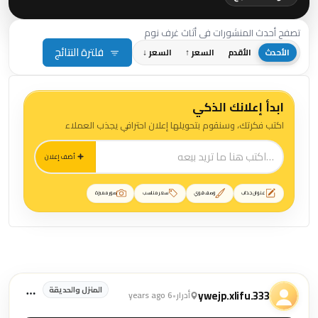
تصفح أحدث المنشورات في أثاث غرف نوم
فلترة النتائج
الأحدث
الأقدم
السعر ↑
السعر ↓
ابدأ إعلانك الذكي
اكتب فكرتك، وسنقوم بتحويلها إعلان احترافي يجذب العملاء
أضف إعلان
عنوان جذاب
وصف قوي
سعر مناسب
صور مميزة
منشورات أثاث غرف نوم
المنزل والحديقة
ywejp.xlifu.333
أدرار
•
6 years ago