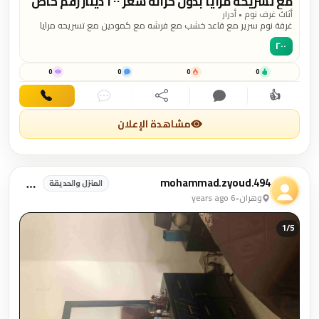
مع تسريحه مرايا بدون خزانه سعر ٢٠٠ دينار رقم خاص
٠٧٧٨٢٥٨٨١٠
أثاث غرف نوم • أدرار
غرفة نوم سرير مع قاعد خشب مع فرشه مع كمودين مع تسريحه مرايا
بدون خزانه سعر ٢٠٠ دينار رقم خاص ٠٧٧٨٢٥٨٨١٠
٢٠٠
0
0
0
0
👍
اهتمام
تعليق
مشاركة
دردشة
اتصال
مشاهدة الإعلان
mohammad.zyoud.494
المنزل والحديقة
وهران
•
6 years ago
1/
5