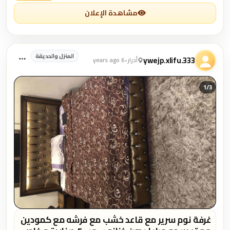
مشاهدة الإعلان
المنزل والحديقة
ywejp.xlifu.333
أدرار
•
6 years ago
1/
3
غرفة نوم سرير مع قاعد خشب مع فرشه مع كمودين