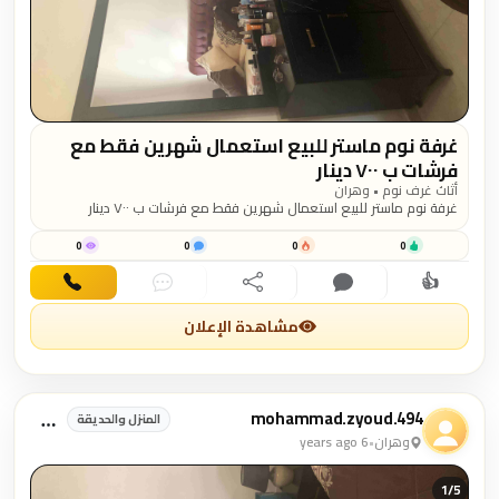
غرفة نوم ماستر للبيع استعمال شهرين فقط مع
فرشات ب ٧٠٠ دينار
أثاث غرف نوم • وهران
غرفة نوم ماستر للبيع استعمال شهرين فقط مع فرشات ب ٧٠٠ دينار
0
0
0
0
👍
اهتمام
تعليق
مشاركة
دردشة
اتصال
مشاهدة الإعلان
mohammad.zyoud.494
المنزل والحديقة
وهران
•
6 years ago
1/
5