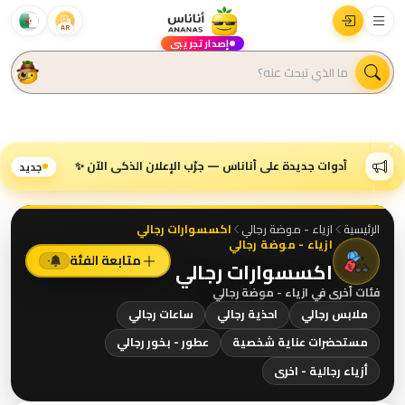
AR
إصدار تجريبي
أدوات جديدة على أناناس — جرّب الإعلان الذكي الآن ✨
جديد
الرئيسية
ازياء - موضة رجالي
اكسسوارات رجالي
ازياء - موضة رجالي
متابعة الفئة
٠
اكسسوارات رجالي
فئات أخرى في
ازياء - موضة رجالي
ملابس رجالي
احذية رجالي
ساعات رجالي
مستحضرات عناية شخصية
عطور - بخور رجالي
أزياء رجالية - اخرى