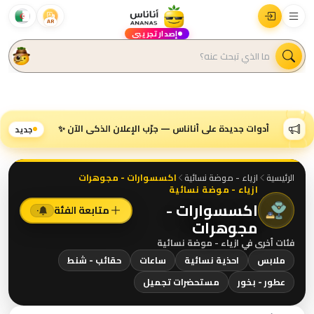
AR
إصدار تجريبي
أدوات جديدة على أناناس — جرّب الإعلان الذكي الآن ✨
جديد
الرئيسية
ازياء - موضة نسائية
اكسسوارات - مجوهرات
ازياء - موضة نسائية
اكسسوارات -
متابعة الفئة
٠
مجوهرات
فئات أخرى في
ازياء - موضة نسائية
ملابس
احذية نسائية
ساعات
حقائب - شنط
عطور - بخور
مستحضرات تجميل