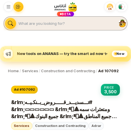
EN
BETA
New
New tools on ANANAS — try the smart ad now ✨
Home
/
Services
/
Construction and Contracting
/
Ad 107092
PRICE
Ad #107092
3,500
&rlm;⁧‫#تـــسديـــد_قــــــروض_بــنكـيــه‬⁩
&rlm;▭▭▭▭▭▭ &rlm;📮🔺ومتعثرات سمه
&rlm;📮🔺جميع البنوك &rlm;📮🔺جميع المناطق
&rlm;📮🔺استخراج قرض جديد &rlm;📮
Services
Construction and Contracting
Adrar
🔺من18الى22راتب للأهلي &rlm;📮🔺جده الرياض