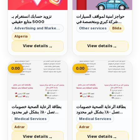
حواجز امنية لمواقف السيارات
تزويد حسابك انستغرام بـ
شركة كبري ومتخصصة في
5000 متابع حقيقي
التركيب والصيانة بالمملكة
Advertising and Marketing
Other services
Blida
العربية السعودية
Algeria
→
→
View details
View details
0.00
0.00
بطاقة الرعاية الصحية خصومات
بطاقة الرعاية الصحية خصومات
تصل ٨٠٪ بشكل غير محدود
تصل ٨٠٪ بشكل غير محدود
تشمل ١٠ الاف مركز صحي
تشمل ١٠ الاف مركز صحي
Medical Services
Medical Services
والكثير منها الصيدليات اوالنوادي
والكثير منها الصيدليات اوالنوادي
Adrar
Adrar
والمطاعم الصحية وتجميلية كـ
والمطاعم الصحية وتجميلية كـ
زراعة الشعر والعمليات الجرحايه
زراعة الشعر والعمليات الجرحايه
→
→
View details
View details
والعديد منها سواء كان عندك تأ...
والعديد منها سواء كان عندك تأ...