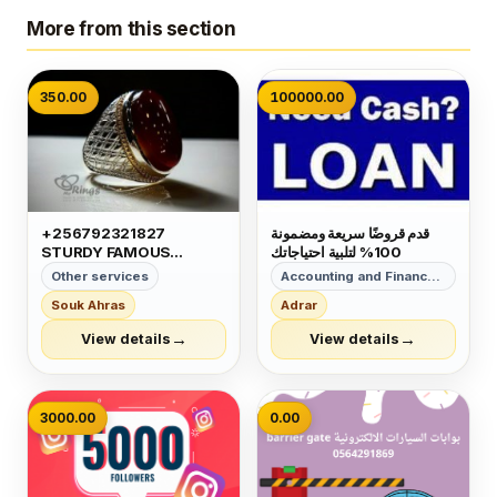
More from this section
350.00
100000.00
قدم قروضًا سريعة ومضمونة
+256792321827
100% لتلبية احتياجاتك
STURDY FAMOUS
GREATEST VERY
Other services
Accounting and Finance Services
CAPABLE MAGIC RING
Souk Ahras
Adrar
FOR MONEY LUCK
POWER IN GERMANY
→
→
View details
View details
MEXICO OMAN JORDAN
VIETNAM MIAMI UK
3000.00
0.00