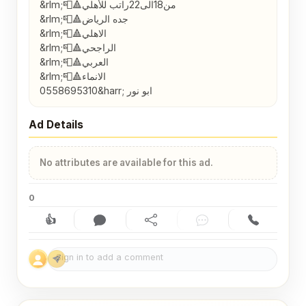
&rlm;📮🔺من18الى22راتب للأهلي 

&rlm;📮🔺جده الرياض

&rlm;📮🔺الاهلي

&rlm;📮🔺الراجحي

&rlm;📮🔺العربي

&rlm;📮🔺الانماء

0558695310&harr;️ ابو نور
Ad Details
No attributes are available for this ad.
0
👍
Like (0)
Comment (0)
Share
Chat
Contact