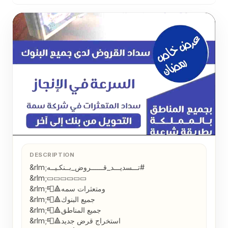
&...
DESCRIPTION
&rlm;⁧‫#تـــسديـــد_قــــــروض_بــنكـيــه‬⁩ 

&rlm;▭▭▭▭▭▭

&rlm;📮🔺ومتعثرات سمه

&rlm;📮🔺جميع البنوك

&rlm;📮🔺جميع المناطق

&rlm;📮🔺استخراج قرض جديد
