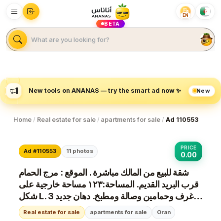
EN
BETA
New
New tools on ANANAS — try the smart ad now ✨
Home
/
Real estate for sale
/
apartments for sale
/
Ad 110553
PRICE
Ad #110553
11
photos
0.00
شقة للبيع من المالك مباشرة . الموقع : مرج الحمام
قرب البريد القديم. المساحة:١٢٣ مساحة خارجية على
شكل L. 3 غرف وحمامين وصالة ومطبخ. دهان جديد
الحمامين والمطبخ راكب جديد. امكانية البيع مع
Real estate for sale
apartments for sale
Oran
التقسيط بعد دف...