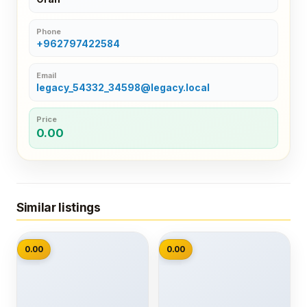
Phone
+962797422584
Email
legacy_54332_34598@legacy.local
Price
0.00
Similar listings
📷
📷
0.00
0.00