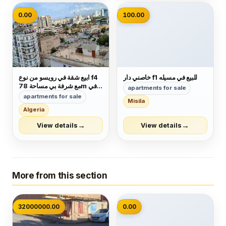
📷
0.00
100.00
خاصني دار f1 للبيع في مسيله
ابيع شقة في رويسو من نوع f4
مع شرفة بي مساحة 78m في
apartments for sale
الطابق السادس لها مدخلين لي
apartments for sale
Misila
العمارة كل شيء متوفر قرب
Algeria
المكان وجميع وسائل النقل ميترو
الترام طاكسي حافلات. لمن
→
→
View details
View details
يهمه الامر اتصل بي رقم
0551754533
More from this section
📷
32000000.00
0.00