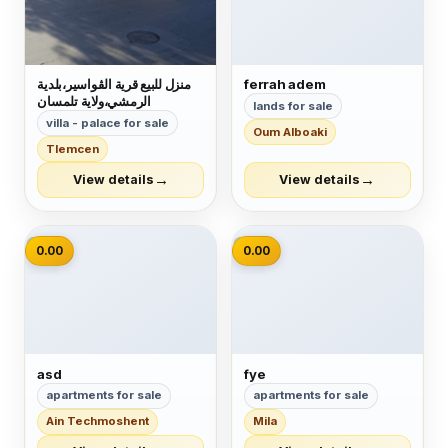
ferrah adem
منزل للبيع قرية الڨواسير،بلدية
الرمشي،ولاية تلمسان
lands for sale
villa - palace for sale
Oum Alboaki
Tlemcen
→
→
View details
View details
📷
📷
0.00
0.00
asd
fye
apartments for sale
apartments for sale
Ain Techmoshent
Mila