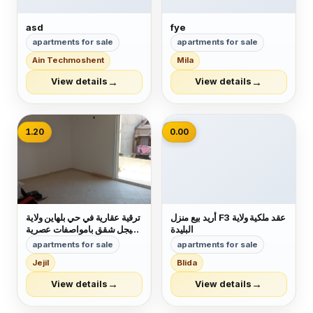
asd
fye
apartments for sale
apartments for sale
Ain Techmoshent
Mila
→
→
View details
View details
📷
1.20
0.00
أريد بيع منزل F3 عقد ملكية ولاية
ترقية عقارية في حي بلهاين ولاية
البليدة
جيجل شقق بامواصفات عصرية
في حي راقي جدا فيني دال دو
apartments for sale
apartments for sale
صول فايونس شوفاج سونطرال
Jejil
Blida
كويزين ايكيبي مصعد كهربائي
b13 الاوراق عقد فردي موثق
→
→
View details
View details
ودفتر عقاري السعر f3مليار
و200 مليون ب...