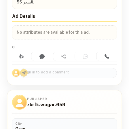
السعر 55.
Ad Details
No attributes are available for this ad.
0
👍
Like (0)
Comment (0)
Share
Chat
Contact
PUBLISHER
zkrfk.wugar.659
City
Oran