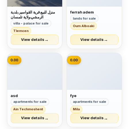
ferrah adem
منزل للبيع قرية الڨواسير،بلدية
الرمشي،ولاية تلمسان
lands for sale
villa - palace for sale
Oum Alboaki
Tlemcen
→
→
View details
View details
📷
📷
0.00
0.00
asd
fye
apartments for sale
apartments for sale
Ain Techmoshent
Mila
→
→
View details
View details