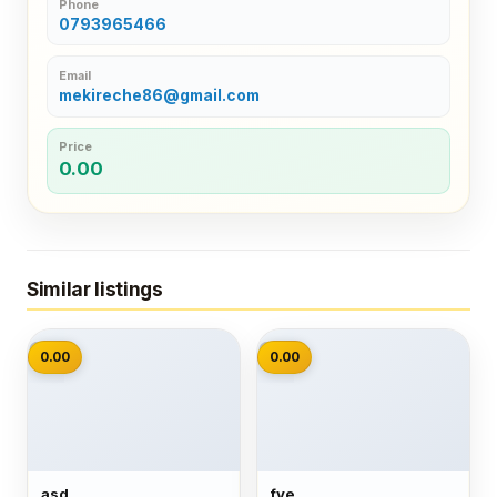
Phone
0793965466
Email
mekireche86@gmail.com
Price
0.00
Similar listings
📷
📷
0.00
0.00
asd
fye