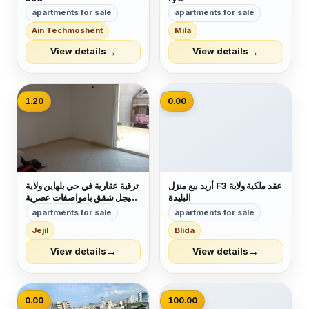
apartments for sale
apartments for sale
Ain Techmoshent
Mila
→
→
View details
View details
📷
1.20
0.00
أريد بيع منزل F3 عقد ملكية ولاية
ترقية عقارية في حي بلهاين ولاية
البليدة
جيجل شقق بامواصفات عصرية
في حي راقي جدا فيني دال دو
apartments for sale
apartments for sale
صول فايونس شوفاج سونطرال
Jejil
Blida
كويزين ايكيبي مصعد كهربائي
b13 الاوراق عقد فردي موثق
→
→
View details
View details
ودفتر عقاري السعر f3مليار
و200 مليون ب...
📷
0.00
100.00