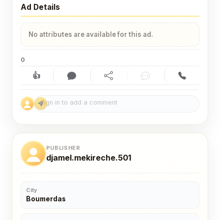
Ad Details
No attributes are available for this ad.
0
👍
Like (0)
Comment (0)
Share
Chat
Contact
PUBLISHER
djamel.mekireche.501
City
Boumerdas