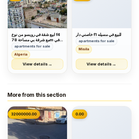
خاصني دار f1 للبيع في مسيله
ابيع شقة في رويسو من نوع f4
مع شرفة بي مساحة 78m في
apartments for sale
الطابق السادس لها مدخلين لي
apartments for sale
Misila
العمارة كل شيء متوفر قرب
Algeria
المكان وجميع وسائل النقل ميترو
الترام طاكسي حافلات. لمن
→
→
View details
View details
يهمه الامر اتصل بي رقم
0551754533
More from this section
📷
32000000.00
0.00