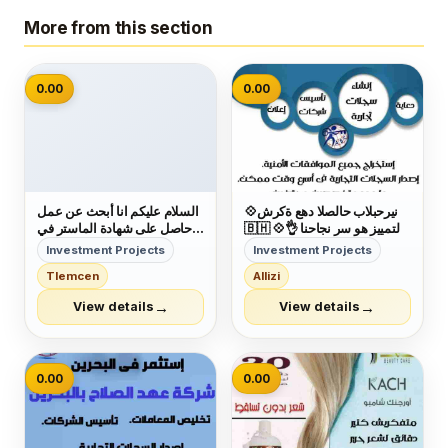
More from this section
📷
0.00
0.00
💠شركة عهد الصلاح بالبحرين ⁦
السلام عليكم انا أبحث عن عمل
🇧🇭⁩ 💠التمييز هو سر نجاحنا 👌
حاصل على شهادة الماستر في
وكمان عروضنا مميزة😉 عروضنا
أقتصاد و تسيير المؤسسات و
Investment Projects
Investment Projects
على :- □تأسيس الشركات
ليسانس في أقتصاد الكمي و لدي
Tlemcen
Allizi
والمؤسسات🏣🏭 □دعاية
خبرة مدة 4 سنوات
وإعلان🖼 □تسويق عقاري🌇
→
→
View details
View details
□إصدار الموافقات لجميع
الجنسيات👌 □إدارة أملاك...
0.00
0.00