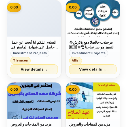
📷
0.00
0.00
💠شركة عهد الصلاح بالبحرين ⁦
السلام عليكم انا أبحث عن عمل
🇧🇭⁩ 💠التمييز هو سر نجاحنا 👌
حاصل على شهادة الماستر في
وكمان عروضنا مميزة😉 عروضنا
أقتصاد و تسيير المؤسسات و
Investment Projects
Investment Projects
على :- □تأسيس الشركات
ليسانس في أقتصاد الكمي و لدي
Tlemcen
Allizi
والمؤسسات🏣🏭 □دعاية
خبرة مدة 4 سنوات
وإعلان🖼 □تسويق عقاري🌇
→
→
View details
View details
□إصدار الموافقات لجميع
الجنسيات👌 □إدارة أملاك...
0.00
0.00
مزيد من المفاجأت والعروض
مزيد من المفاجأت والعروض