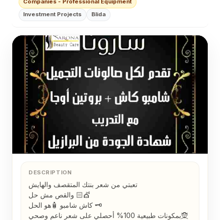
Companies - Professional Equipment
إستخدميه لبنتك وأنتى مطمئنة👌 خ...
Investment Projects
Blida
DESCRIPTION
تعبتي من شعر بنتك المتقصف والهايش 

والقص مش حل 💇🏻

كاش شامبو 🧴هو الحل 🗝

بمكونات طبيعية 100% أحصلي على شعر ناعم وصحي🧝