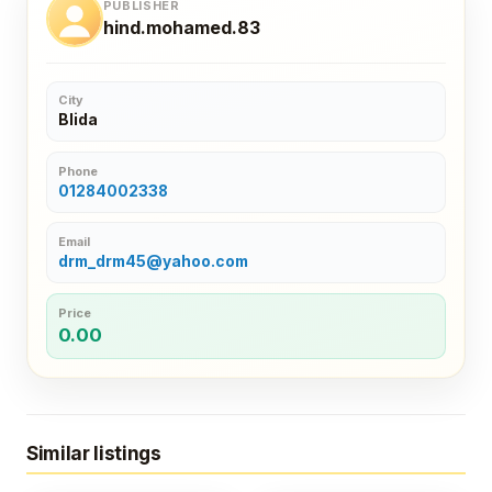
PUBLISHER
hind.mohamed.83
City
Blida
Phone
01284002338
Email
drm_drm45@yahoo.com
Price
0.00
Similar listings