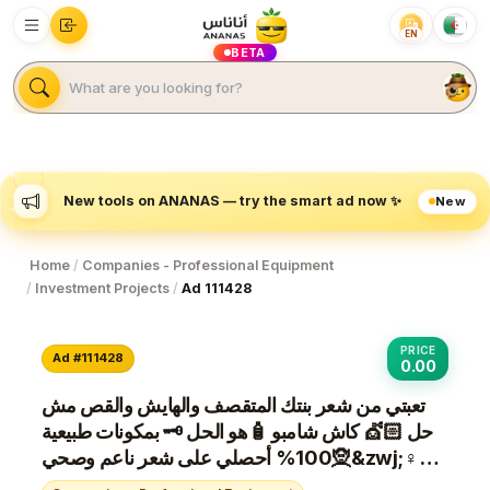
EN
BETA
New tools on ANANAS — try the smart ad now ✨
New
Home
/
Companies - Professional Equipment
/
Investment Projects
/
Ad 111428
PRICE
Ad #111428
0.00
تعبتي من شعر بنتك المتقصف والهايش والقص مش
حل 💇🏻 كاش شامبو 🧴هو الحل 🗝 بمكونات طبيعية
100% أحصلي على شعر ناعم وصحي🧝&zwj;♀
آمن جدآ على الأطفال👩&zwj;👧&zwj;👦 يعني