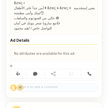
&zwj;♀ 

آمن جدآ على الأطفال👩&zwj;👧&zwj;👦 يعني إستخدميه 
لبنتك وأنتى مطمئنة👌 

خالي من الصوديوم والسلفات 🚫

مع سارونا شعر بنوتك في أمان👍

التواصل خاص ا /هند محمود
Ad Details
No attributes are available for this ad.
0
👍
Like (0)
Comment (0)
Share
Chat
Contact