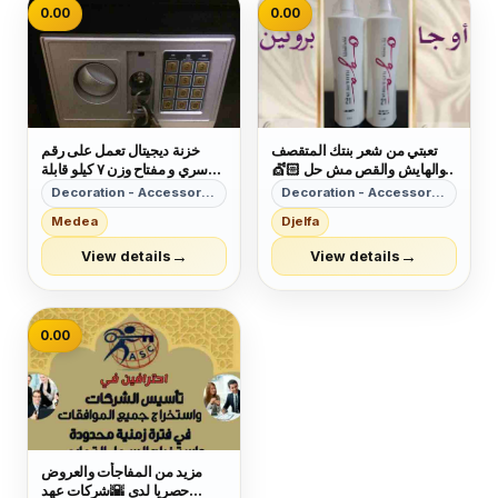
0.00
0.00
تعبتي من شعر بنتك المتقصف
خزنة ديجيتال تعمل على رقم
والهايش والقص مش حل 💇🏻
سري و مفتاح وزن ٧ كيلو قابلة
كاش شامبو 🧴هو الحل 🗝
للتثبيت
Decoration - Accessories
Decoration - Accessories
بمكونات طبيعية 100% أحصلي
Medea
Djelfa
على شعر ناعم وصحي🧝
&zwj;♀ آمن جدآ على الأطفال
→
→
View details
View details
👩&zwj;👧&zwj;👦 يعني
إستخدميه لبنتك وأنتى مطمئنة👌
خ...
0.00
مزيد من المفاجأت والعروض
حصريا لدى 🌇شركات عهد