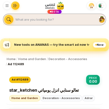
EN
BETA
New tools on ANANAS — try the smart ad now ✨
New
Home
/
Home and Garden
/
Decoration - Accessories
/
Ad 112489
PRICE
Ad #112489
0.00
star_ketchen تعالو سنابي انزل يومياتي
Home and Garden
Decoration - Accessories
Adrar