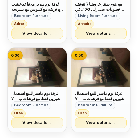
مع هوم سنتر عروضنا لا تتوقف
غرفة نوم سرير مع قاعد خشب
خصومات تصل إلى 70./. في
مع فرشه مع كمودين مع تسريحه
جميع فروعنا بالمملكه على
مرايا بدون خزانه سعر ٢٠٠ دينار
Bedroom Furniture
Living Room Furniture
موديلات 2018
رقم خاص ٠٧٧٨٢٥٨٨١٠
Adrar
Annaba
→
→
View details
View details
0.00
0.00
غرفة نوم ماستر للبيع استعمال
غرفة نوم ماستر للبيع استعمال
شهرين فقط مع فرشات ب ٧٠٠
شهرين فقط مع فرشات ب ٧٠٠
دينار
دينار
Bedroom Furniture
Bedroom Furniture
Oran
Oran
→
→
View details
View details