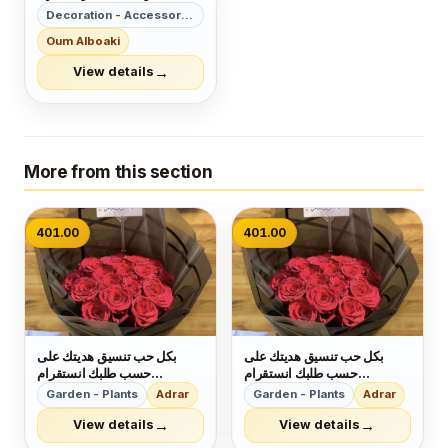
الصلاح بالبحرين🇧🇭 لخدمات
Decoration - Accessories
رجال الأعمال وتأسيس الشركات
Oum Alboaki
وتخليص المعاملات وإصدار
السجلات التجارية زيارات
→
View details
وإقامات لدولة البحرين للتفاصيل
برجاء التواصل خاص🔏...
More from this section
401.00
401.00
بكل حب تنسيق هديتك على
بكل حب تنسيق هديتك على
حسب طلبك انستقرام
حسب طلبك انستقرام
blackflower477
blackflower477
Garden - Plants
Adrar
Garden - Plants
Adrar
→
→
View details
View details