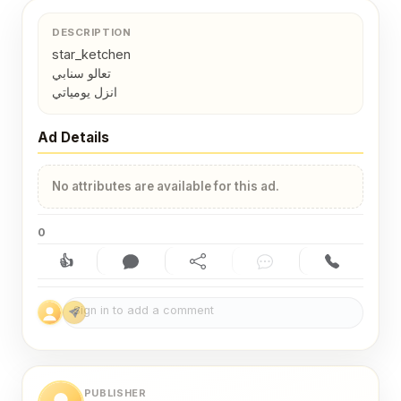
DESCRIPTION
star_ketchen

تعالو سنابي 

انزل يومياتي
Ad Details
No attributes are available for this ad.
0
👍
Like (0)
Comment (0)
Share
Chat
Contact
PUBLISHER