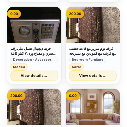
0.00
200.00
غرفة نوم سرير مع قاعد خشب
خزنة ديجيتال تعمل على رقم
مع فرشه مع كمودين مع تسريحه
سري و مفتاح وزن ٧ كيلو قابلة
مرايا بدون خزانه سعر ٢٠٠ دينار
للتثبيت
Decoration - Accessories
Bedroom Furniture
رقم خاص ٠٧٧٨٢٥٨٨١٠
Medea
Adrar
→
→
View details
View details
200.00
0.00