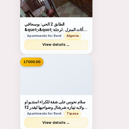
الطابق 2 الحي: بوسحاقي
&quot;د&quot; أثاث المنزل . لرحلة
عمل لك لزيارتك الطبية لقضاء إجازتك.
Apartments for Rent
Algeria
استأجر لمدة يومين أو أكثر شقة تقع في
→
View details
مدينة هادئة وآمنة بباب الزوار. الشقة
نظيفة ومليئة بوسائل الراحة (أسرة...
📷
17000.00
سلام نحوس على شقة للكراء استديو او
f2 ولايه تيبازه شرشال وضواحيها ليقدر
يساعدني وشكرا
Apartments for Rent
Tipasa
→
View details