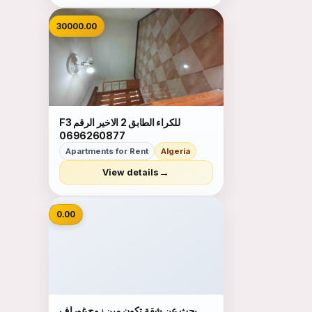
30000.00
F3 للكراء الطابق 2 الاخير الرقم
0696260877
Apartments for Rent
Algeria
→
View details
📷
0.00
بحث عن شقة تكون مين زوج غوراف