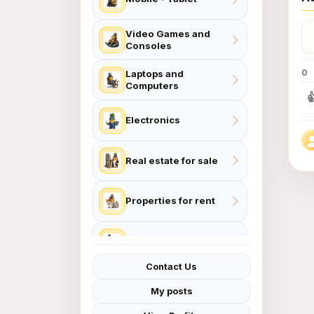
Video Games and
Consoles
0
Laptops and
Computers

Electronics
Real estate for sale
Properties for rent
Home and Garden
Contact Us
Women Fashion
My posts