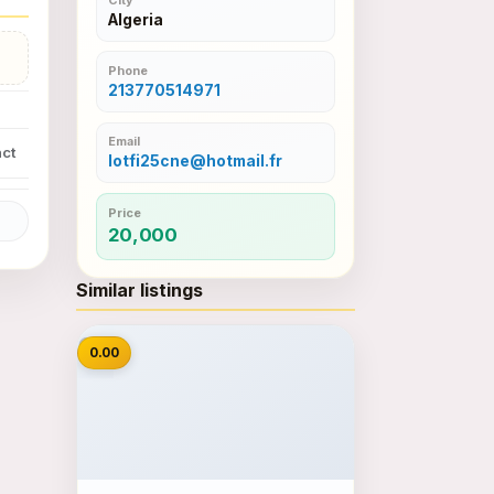
Algeria
Phone
213770514971
Email
ct
lotfi25cne@hotmail.fr
Price
20,000
Similar listings
📷
0.00