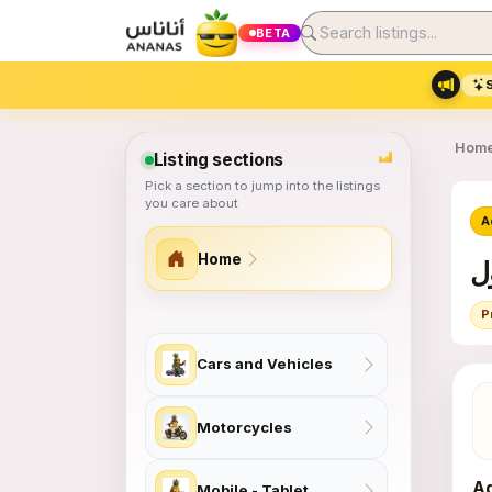
BETA
Hom
Listing sections
Pick a section to jump into the listings
you care about
A
Home
P
Site section map
Cars and Vehicles
Motorcycles
Ad
Mobile - Tablet