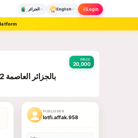
الجزائر
English
Login
EN
latform
PRICE
20,000
ابحث على شقة للكراء بسعر معقول studio أو f2 بالجزائر العاصمة
PUBLISHER
lotfi.affak.958
City