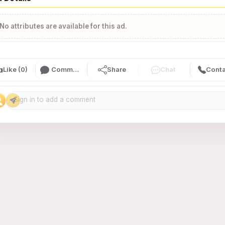
No attributes are available for this ad.

Like (0)
Comment (0)
Share
Chat
Conta