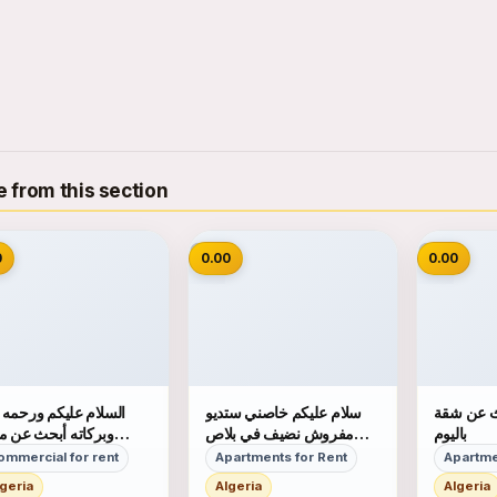
 from this section
📷
📷
0
0.00
0.00
ث عن شقة
سلام عليكم خاصني ستديو
السلام عليكم ورحمه ا
باليوم
مفروش نضيف في بلاص
وبركاته أبحث عن 
محترام و شكرا
للكراء في اي الجز
ommercial for rent
Apartments for Rent
Apartme
للعاصمة ويكون ال
lgeria
Algeria
Algeria
لايفوق 0.00