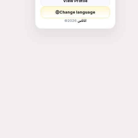
View Profile
Men Fashion
Change language
Children&#039;s
©
2026
اناناس
Supplies and Toys
food - food
Education and
Training
Services
Animals for Sale
Books and Hobbies