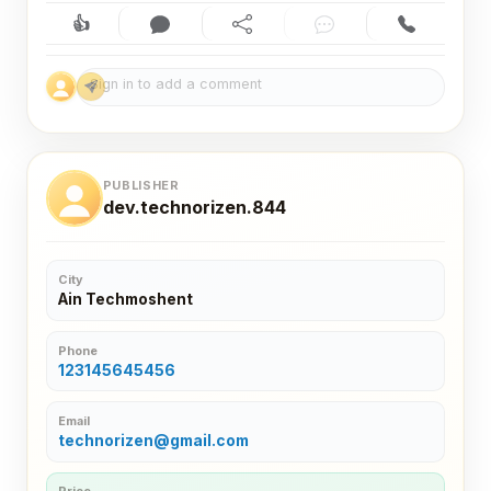
👍
Like (0)
Comment (0)
Share
Chat
Contact
PUBLISHER
dev.technorizen.844
City
Ain Techmoshent
Phone
123145645456
Email
technorizen@gmail.com