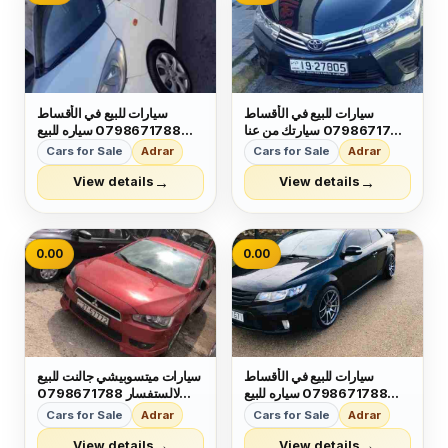
sati...
سيارات للبيع في الأقساط
سيارات للبيع في الأقساط
0798671788 سيارتك من عنا
0798671788 سياره للبيع
وبدفعه مريحه وبالاقساط يتوفر
بدفعه أولى ميسرا واقساط
Cars for Sale
Adrar
Cars for Sale
Adrar
لدينا جميع انواع السيارات و
شهريه بحق الموصلات
مختلف الموديلات لالستفسار
لالستفسار 0798671788
→
→
View details
View details
0798671788
0.00
0.00
سيارات للبيع في الأقساط
سيارات ميتسوبيشي جالنت للبيع
0798671788 سياره للبيع
لالستفسار 0798671788
بدفعه أولى ميسرا واقساط
بدفعات قليله واقساط قليله ب
Cars for Sale
Adrar
Cars for Sale
Adrar
شهريه 🔑 لالستفسار
بتبلش من ١٧٠دينار
0798671788 📞
→
→
View details
View details