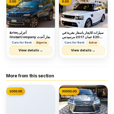
0.00
0.00
سيارات للايجار باسعار مغرية في
&rlm;آجرلى
عمان 2017 مرسيدس E200
GlobalCompany إيجار آحدث
رنج روفر ابيض / اسود 2013
السيارات _ خدمة رجال الأعمال
Cars for Rent
Algeria
Cars for Rent
Adrar
باجيرو اسود 2016 لاند كروز
&zwnj;&lrm;الشركة العالمية
شمباني للاستفسار
لإيجار آحدث السيارات خبرة
→
→
View details
View details
وحرفية فى عالم تآجير السيارات
0799444970
منذ 30عامآ 💥يسر الشركة
العالمية التعاون مع كبرى...
More from this section
📷
1000.00
30000.00