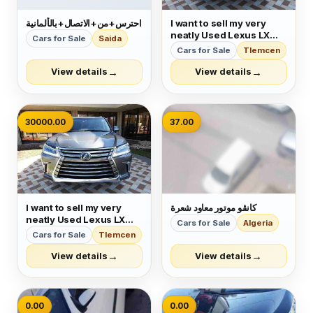
احترس+من+الاتصال+بالألمانية
I want to sell my very
neatly Used Lexus LX
Cars for Sale
Saida
570 2019 for just
Cars for Sale
Tlemcen
$30,000 USD. The car is
absolutely fresh and
→
→
View details
View details
ready to be used,
nothing to worry about it
is in perfect condition
and very low mileage
30000.00
37.00
sati...
I want to sell my very
كانڨو موتور معاود شعرة
neatly Used Lexus LX
Cars for Sale
Algeria
570 2019 for just
Cars for Sale
Tlemcen
$30,000 USD. The car is
absolutely fresh and
→
→
View details
View details
ready to be used,
nothing to worry about it
is in perfect condition
and very low mileage
0.00
0.00