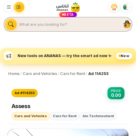
EN
BETA
New
New tools on ANANAS — try the smart ad now ✨
Home
/
Cars and Vehicles
/
Cars for Rent
/
Ad 114253
PRICE
Ad #114253
0.00
Assess
Cars and Vehicles
Cars for Rent
Ain Techmoshent