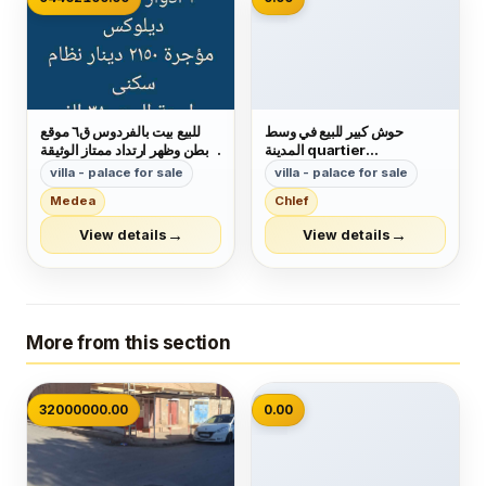
حوش كبير للبيع في وسط
للبيع بيت بالفردوس ق٦ موقع
المدينة quartier
بطن وظهر ارتداد ممتاز الوثيقة
حرة دورين سكن المالك وشقة
r&eacute;sidence
villa - palace for sale
villa - palace for sale
مؤجرة ٢٥٠ دينار شرط اخلاء
300m2 avec un jardin
Medea
Chlef
السوم ٢٥٠ الف مراجعة البيع
٢٥٥ الف للمراجعة ام زين
→
→
View details
View details
٩٤٤٦٢٠٩٢
More from this section
📷
32000000.00
0.00