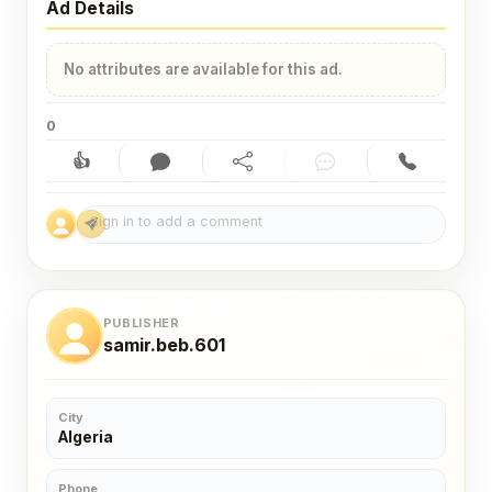
Ad Details
No attributes are available for this ad.
0
👍
Like (0)
Comment (0)
Share
Chat
Contact
PUBLISHER
samir.beb.601
City
Algeria
Phone