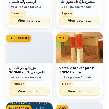
شارع ماركادال تحتوي على
الرمشي،ولاية تلمسان
طابقين كل طابق يحتوي على 4
villa - palace for sale
villa - palace for sale
غرف حمام و مطبخ بالإضافة إلى
Tlemcen
Algeria
متجران السعر 8.2 مليار قابل
لتفاوض لاتصال 0794171976
→
→
View details
View details
📷
34000000.00
2.30
منزل للبيع في تلمسان
vente villa avec jardin
300M&sup2; للمزيد من
300M2 toute
المعلومات إتصل
commodit&eacute; au
villa - palace for sale
villa - palace for sale
0771693281
centre ville ain asel
Tlemcen
El Tarf
wilaya de el taref tres
bien situ&eacute; avec
→
→
View details
View details
toute commodit&eacute;
GAZ EAU
&eacute;lectricit&eacute;
internet
📷
94462100.00
0.00