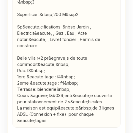
:&nbsp;3

Superficie :&nbsp;200 M&sup2;

Sp&eacute;cifications :&nbsp;Jardin , 
Electricit&eacute; , Gaz , Eau , Acte 
notari&eacute; , Livret foncier , Permis de 
construire

Belle villa r+2 pr&egrave;s de toute 
commodit&eacute;&nbsp;

Rdc: f3&nbsp;

1ere &eacute;tage : f4&nbsp;

2eme &eacute;tage : f4&nbsp;

Terrasse: bienderie&nbsp;

Cours &agrave; l&#039;entr&eacute;e couverte 
pour stationnement de 2 v&eacute;hicules

La maison est equip&eacute;e&nbsp;de 3 lignes 
ADSL (Connexion + fixe)  pour chaque 
&eacute;tages