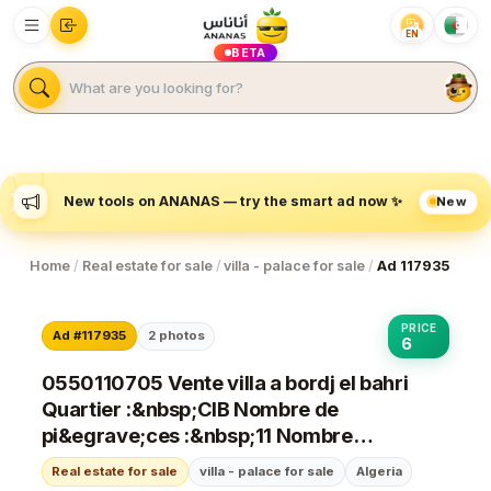
EN
BETA
New
New tools on ANANAS — try the smart ad now ✨
Home
/
Real estate for sale
/
villa - palace for sale
/
Ad 117935
PRICE
Ad #117935
2
photos
6
0550110705 Vente villa a bordj el bahri
Quartier :&nbsp;CIB Nombre de
pi&egrave;ces :&nbsp;11 Nombre
d&#039;&eacute;tages / &eacute;tage
Real estate for sale
villa - palace for sale
Algeria
:&nbsp;3 Superficie :&nbsp;200 M&sup2;