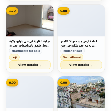
📷
1.20
0.00
قطعة ارض مساحتها 180متر
ترقية عقارية في حي بلهاين ولاية
مربع مع عقد ملكية في عين
جيجل شقق بامواصفات عصرية
البيضاء كهينة رقم1 عن طريق
في حي راقي جدا فيني دال دو
apartments for sale
lands for sale
مسكانه للبيع او للتبديل بشقه F4
صول فايونس شوفاج سونطرال
Jejil
Oum Alboaki
رقم الهاتف 0663688332
كويزين ايكيبي مصعد كهربائي
b13 الاوراق عقد فردي موثق
→
→
View details
View details
ودفتر عقاري السعر f3مليار
و200 مليون ب...
📷
0.00
0.00