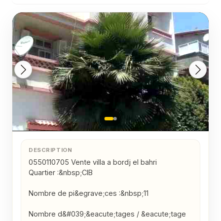
Sp&eacute;cificatio...
DESCRIPTION
0550110705 Vente villa a bordj el bahri 

Quartier :&nbsp;CIB

Nombre de pi&egrave;ces :&nbsp;11

Nombre d&#039;&eacute;tages / &eacute;tage 