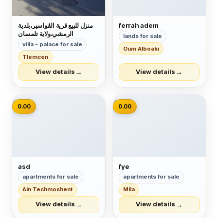
منزل للبيع قرية الڨواسير،بلدية
ferrah adem
الرمشي،ولاية تلمسان
lands for sale
villa - palace for sale
Oum Alboaki
Tlemcen
→
→
View details
View details
📷
📷
0.00
0.00
asd
fye
apartments for sale
apartments for sale
Ain Techmoshent
Mila
→
→
View details
View details