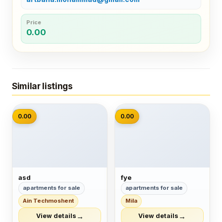
Price
0.00
Similar listings
📷
📷
0.00
0.00
asd
fye
apartments for sale
apartments for sale
Ain Techmoshent
Mila
→
→
View details
View details