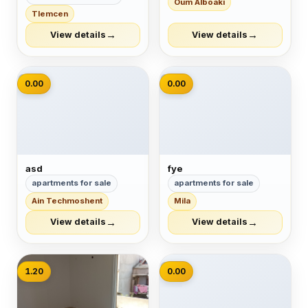
Oum Alboaki
Tlemcen
→
→
View details
View details
📷
📷
0.00
0.00
asd
fye
apartments for sale
apartments for sale
Ain Techmoshent
Mila
→
→
View details
View details
📷
1.20
0.00