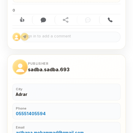
0
👍
Like (0)
Comment (0)
Share
Chat
Contact
PUBLISHER
sadba.sadba.693
City
Adrar
Phone
05551405594
Email
artbana.mohammad@gmail.com