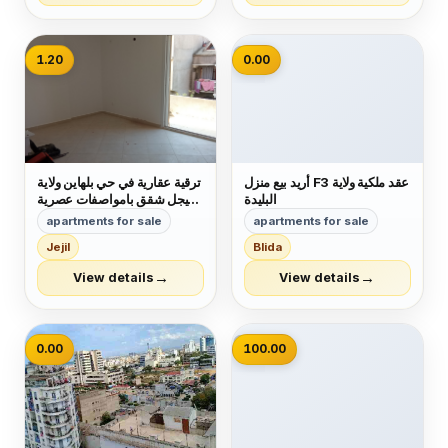
📷
1.20
0.00
أريد بيع منزل F3 عقد ملكية ولاية
ترقية عقارية في حي بلهاين ولاية
البليدة
جيجل شقق بامواصفات عصرية
في حي راقي جدا فيني دال دو
apartments for sale
apartments for sale
صول فايونس شوفاج سونطرال
Jejil
Blida
كويزين ايكيبي مصعد كهربائي
b13 الاوراق عقد فردي موثق
→
→
View details
View details
ودفتر عقاري السعر f3مليار
و200 مليون ب...
📷
0.00
100.00