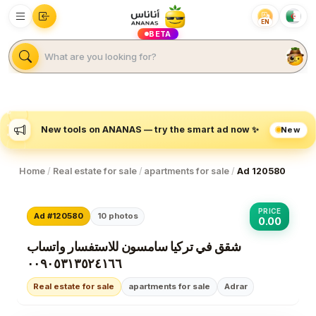
EN
BETA
New
New tools on ANANAS — try the smart ad now ✨
Home
/
Real estate for sale
/
apartments for sale
/
Ad 120580
PRICE
Ad #120580
10
photos
0.00
شقق في تركيا سامسون للاستفسار واتساب
٠٠٩٠٥٣١٣٥٢٤١٦٦
Real estate for sale
apartments for sale
Adrar