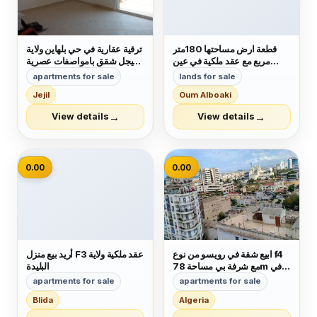
قطعة ارض مساحتها 180متر
ترقية عقارية في حي بلهاين ولاية
مربع مع عقد ملكية في عين
جيجل شقق بامواصفات عصرية
البيضاء كهينة رقم1 عن طريق
في حي راقي جدا فيني دال دو
apartments for sale
lands for sale
مسكانه للبيع او للتبديل بشقه F4
صول فايونس شوفاج سونطرال
Jejil
Oum Alboaki
رقم الهاتف 0663688332
كويزين ايكيبي مصعد كهربائي
b13 الاوراق عقد فردي موثق
→
→
View details
View details
ودفتر عقاري السعر f3مليار
و200 مليون ب...
📷
0.00
0.00
ابيع شقة في رويسو من نوع f4
أريد بيع منزل F3 عقد ملكية ولاية
مع شرفة بي مساحة 78m في
البليدة
الطابق السادس لها مدخلين لي
apartments for sale
apartments for sale
العمارة كل شيء متوفر قرب
Blida
Algeria
المكان وجميع وسائل النقل ميترو
الترام طاكسي حافلات. لمن