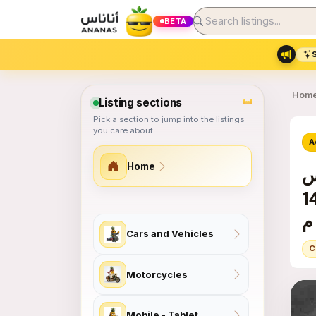
BETA
Hom
Listing sections
Pick a section to jump into the listings
you care about
A
Home
يوس
ي 14/1/2020
Site section map
Cars and Vehicles
C
Motorcycles
Mobile - Tablet