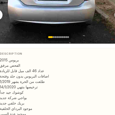
DESCRIPTION
بريوس 2015

الفحص مرفق

عداد 46 الف ميل قابل للزيادة

اضافات البريوس بدون جلد وفتحة

طلعت من الحرة بشهر 1/2019

ترخيصها بنتهي 14/1/2020

كوشوك جيد جداً

بواجي شركة جديد

بريك خلفي جديد

موجود البرداي الخلفية

موجود عدة السبير