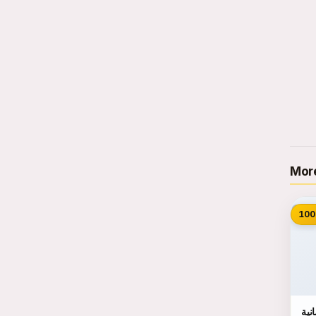
More
📷
100
نية