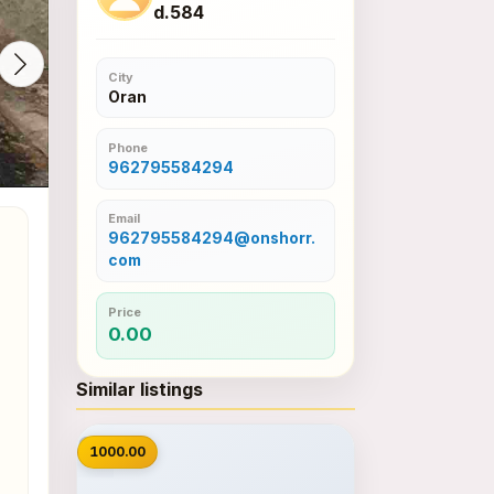
d.584
City
Oran
Phone
962795584294
Email
962795584294@onshorr.
com
Price
0.00
Similar listings
📷
1000.00