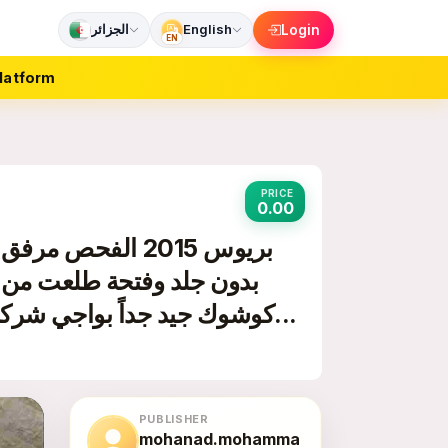
الجزائر
English
Login
EN
latform
PRICE
0.00
كوشوك جيد جداً بواجي شركة جديد بريك خلفي جديد موجود البرداي الخلفية م...
PUBLISHER
mohanad.mohamma