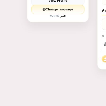
View Profile
Men Fashion
Change language
Ad
Children&#039;s
©
2026
اناناس
Supplies and Toys
0
food - food

Education and
Training
Services
Animals for Sale
Books and Hobbies