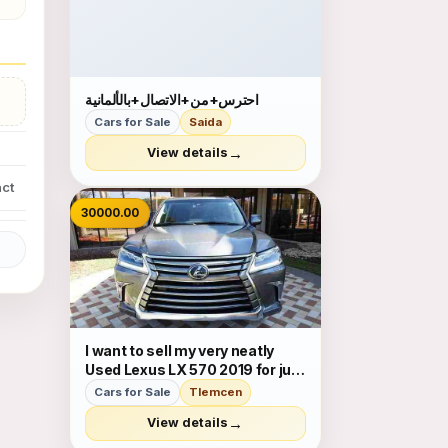
احترس+من+الاتصال+بالألمانية
Cars for Sale
Saida
→
View details
ct
30000.00
I want to sell my very neatly
Used Lexus LX 570 2019 for just
$30,000 USD. The car is
Cars for Sale
Tlemcen
absolutely fresh and ready to
→
View details
be used, nothing to worry about
it is in perfect condition and