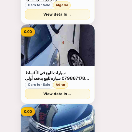
Cars for Sale
Algeria
→
View details
0.00
سيارات للبيع في الأقساط
0798671788 سياره للبيع بدفعه أولى
ميسرا واقساط شهريه بحق الموصلات
Cars for Sale
Adrar
لالستفسار 0798671788
→
View details
0.00