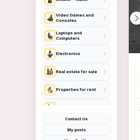
Video Games and
Consoles
Laptops and
Computers
Electronics
Real estate for sale
Properties for rent
Home and Garden
Contact Us
Women Fashion
My posts