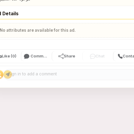
 Details
No attributes are available for this ad.

Like (0)
Comment (0)
Share
Chat
Conta