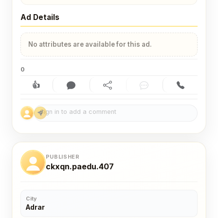
Ad Details
No attributes are available for this ad.
0
👍
Like (0)
Comment (0)
Share
Chat
Contact
PUBLISHER
ckxqn.paedu.407
City
Adrar