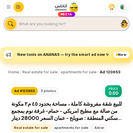
EN
BETA
New
New tools on ANANAS — try the smart ad now ✨
Home
/
Real estate for sale
/
apartments for sale
/
Ad 120653
PRICE
Ad #120653
3
photos
0.00
للبيع شقة مفروشة كاملة ، مساحة بحدود ٤٥ م٢ مكونة
من صالة مع مطبخ امريكي - حمام- غرفة نوم بمجمع
سكني المنطقة : صويلح - عمان السعر 28000 دينار
اردني للتواصل واتساب : 0096550112136
Real estate for sale
apartments for sale
Adrar