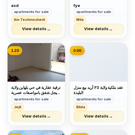
asd
fye
apartments for sale
apartments for sale
Ain Techmoshent
Mila
→
→
View details
View details
📷
1.20
0.00
أريد بيع منزل F3 عقد ملكية ولاية
ترقية عقارية في حي بلهاين ولاية
البليدة
جيجل شقق بامواصفات عصرية
في حي راقي جدا فيني دال دو
apartments for sale
apartments for sale
صول فايونس شوفاج سونطرال
Jejil
Blida
كويزين ايكيبي مصعد كهربائي
b13 الاوراق عقد فردي موثق
→
→
View details
View details
ودفتر عقاري السعر f3مليار
و200 مليون ب...