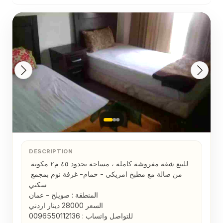
DESCRIPTION
للبيع شقة مفروشة كاملة ، مساحة بحدود ٤٥ م٢ مكونة 
من صالة مع مطبخ امريكي - حمام- غرفة نوم بمجمع 
سكني 

المنطقة : صويلح - عمان

السعر 28000 دينار اردني 

للتواصل واتساب : 0096550112136