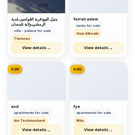
ferrah adem
منزل للبيع قرية الڨواسير،بلدية
الرمشي،ولاية تلمسان
lands for sale
villa - palace for sale
Oum Alboaki
Tlemcen
→
→
View details
View details
📷
📷
0.00
0.00
asd
fye
apartments for sale
apartments for sale
Ain Techmoshent
Mila
→
→
View details
View details