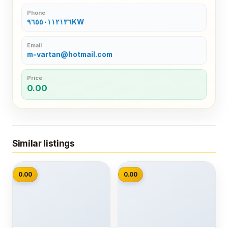
Phone
٩٦٥٥٠١١٢١٣٦KW
Email
m-vartan@hotmail.com
Price
0.00
Similar listings
📷
📷
0.00
0.00