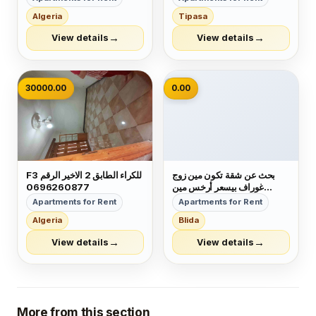
لقضاء إجازتك. استأجر لمدة
Algeria
Tipasa
يومين أو أكثر شقة تقع في مدينة
هادئة وآمنة بباب الزوار. الشقة
→
→
View details
View details
نظيفة ومليئة بوسائل الراحة
(أسرة...
📷
30000.00
0.00
بحث عن شقة تكون مين زوج
F3 للكراء الطابق 2 الاخير الرقم
غوراف بيسعر أرخس مين
0696260877
فضليكوم
Apartments for Rent
Apartments for Rent
Algeria
Blida
→
→
View details
View details
More from this section