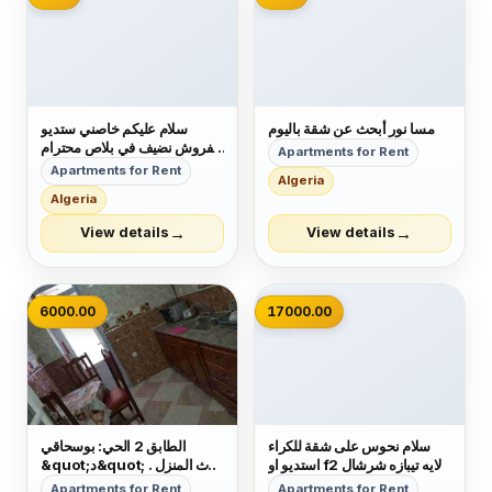
مسا نور أبحث عن شقة باليوم
سلام عليكم خاصني ستديو
مفروش نضيف في بلاص محترام
Apartments for Rent
و شكرا
Apartments for Rent
Algeria
Algeria
→
→
View details
View details
📷
6000.00
17000.00
سلام نحوس على شقة للكراء
الطابق 2 الحي: بوسحاقي
استديو او f2 ولايه تيبازه شرشال
&quot;د&quot; أثاث المنزل .
وضواحيها ليقدر يساعدني وشكرا
لرحلة عمل لك لزيارتك الطبية
Apartments for Rent
Apartments for Rent