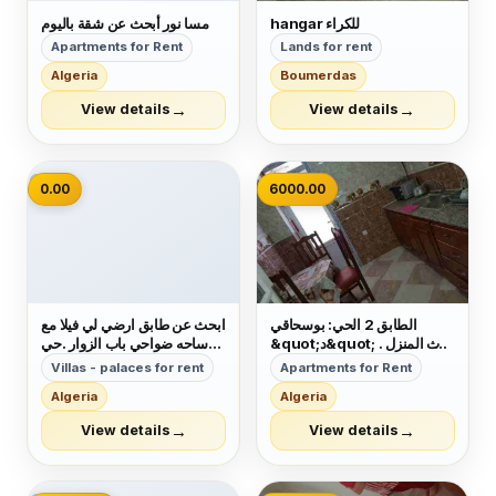
hangar للكراء
مسا نور أبحث عن شقة باليوم
Apartments for Rent
Lands for rent
Algeria
Boumerdas
→
→
View details
View details
📷
0.00
6000.00
الطابق 2 الحي: بوسحاقي
ابحث عن طابق ارضي لي فيلا مع
&quot;د&quot; أثاث المنزل .
ساحه ضواحي باب الزوار .حي
لرحلة عمل لك لزيارتك الطبية
الموز حي ماكودي حي 5جويليه
Villas - palaces for rent
Apartments for Rent
لقضاء إجازتك. استأجر لمدة
Algeria
Algeria
يومين أو أكثر شقة تقع في مدينة
هادئة وآمنة بباب الزوار. الشقة
→
→
View details
View details
نظيفة ومليئة بوسائل الراحة
(أسرة...