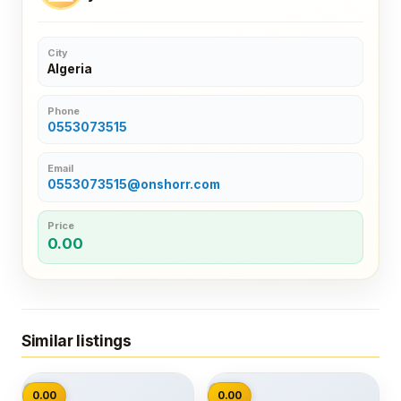
City
Algeria
Phone
0553073515
Email
0553073515@onshorr.com
Price
0.00
Similar listings
📷
📷
0.00
0.00