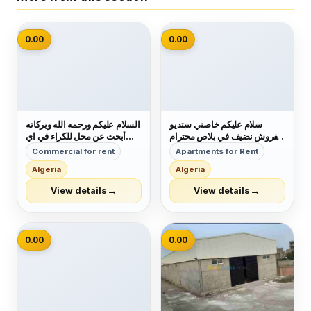
📷
📷
0.00
0.00
سلام عليكم خاصني ستديو
السلام عليكم ورحمه الله وبركاته
مفروش نضيف في بلاص محترام
أبحث عن محل للكراء في اي
و شكرا
الجزائر للعاصمة ويكون السعر
Commercial for rent
Apartments for Rent
لايفوق 30000.00
Algeria
Algeria
0658131370
→
→
View details
View details
📷
0.00
0.00