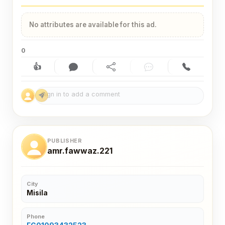
No attributes are available for this ad.
0
👍
Like (0)
Comment (0)
Share
Chat
Contact
PUBLISHER
amr.fawwaz.221
City
Misila
Phone