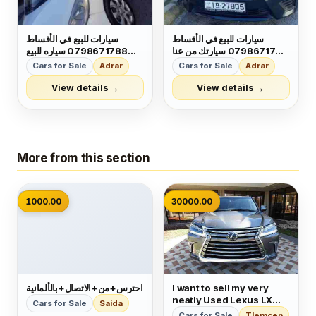
سيارات للبيع في الأقساط
سيارات للبيع في الأقساط
0798671788 سيارتك من عنا
0798671788 سياره للبيع
وبدفعه مريحه وبالاقساط يتوفر
بدفعه أولى ميسرا واقساط
Cars for Sale
Adrar
Cars for Sale
Adrar
لدينا جميع انواع السيارات و
شهريه بحق الموصلات
مختلف الموديلات لالستفسار
لالستفسار 0798671788
→
→
View details
View details
0798671788
More from this section
📷
1000.00
30000.00
احترس+من+الاتصال+بالألمانية
I want to sell my very
neatly Used Lexus LX
Cars for Sale
Saida
570 2019 for just
Cars for Sale
Tlemcen