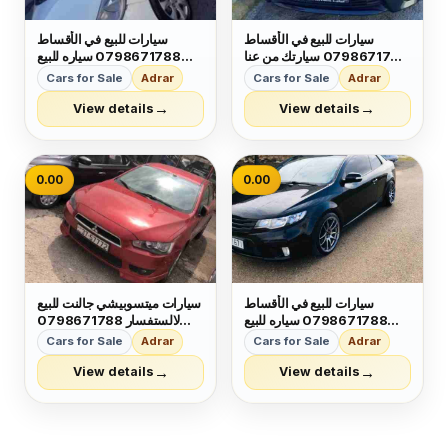
سيارات للبيع في الأقساط
سيارات للبيع في الأقساط
0798671788 سيارتك من عنا
0798671788 سياره للبيع
وبدفعه مريحه وبالاقساط يتوفر
بدفعه أولى ميسرا واقساط
Cars for Sale
Adrar
Cars for Sale
Adrar
لدينا جميع انواع السيارات و
شهريه بحق الموصلات
مختلف الموديلات لالستفسار
لالستفسار 0798671788
→
→
View details
View details
0798671788
0.00
0.00
سيارات للبيع في الأقساط
سيارات ميتسوبيشي جالنت للبيع
0798671788 سياره للبيع
لالستفسار 0798671788
بدفعه أولى ميسرا واقساط
بدفعات قليله واقساط قليله ب
Cars for Sale
Adrar
Cars for Sale
Adrar
شهريه 🔑 لالستفسار
بتبلش من ١٧٠دينار
0798671788 📞
→
→
View details
View details