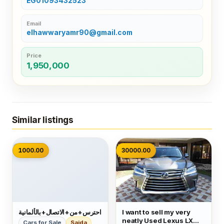
EG01093432523
Email
elhawwaryamr90@gmail.com
Price
1,950,000
Similar listings
📷
1000.00
30000.00
احترس+من+الاتصال+بالألمانية
I want to sell my very
neatly Used Lexus LX
Cars for Sale
Saida