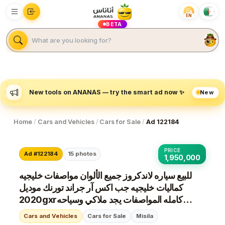
EN
BETA
New
New tools on ANANAS — try the smart ad now ✨
Home
/
Cars and Vehicles
/
Cars for Sale
/
Ad 122184
PRICE
Ad #122184
15
photos
1,950,000
للبيع سياره لاندكروز جميع الألوان مواصفات خليجيه
كماليات خليجيه جب اكس آر جراند تورنك موديل
2020gxrكامله المواصفات يجد ملاكي وسياحه
السيارات زيرو
Cars and Vehicles
Cars for Sale
Misila