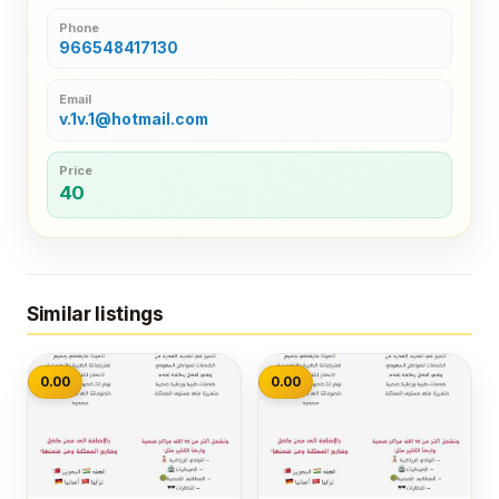
Phone
966548417130
Email
v.1v.1@hotmail.com
Price
40
Similar listings
0.00
0.00