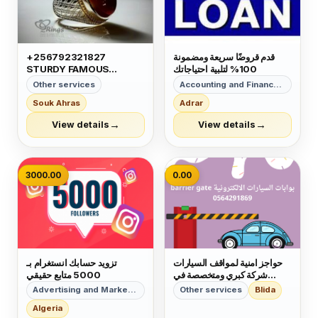
قدم قروضًا سريعة ومضمونة
+256792321827
100% لتلبية احتياجاتك
STURDY FAMOUS
GREATEST VERY
Other services
Accounting and Finance Services
CAPABLE MAGIC RING
Souk Ahras
Adrar
FOR MONEY LUCK
POWER IN GERMANY
→
→
View details
View details
MEXICO OMAN JORDAN
VIETNAM MIAMI UK
3000.00
0.00
حواجز امنية لمواقف السيارات
تزويد حسابك انستغرام بـ
شركة كبري ومتخصصة في
5000 متابع حقيقي
التركيب والصيانة بالمملكة
Advertising and Marketing
Other services
Blida
العربية السعودية
Algeria