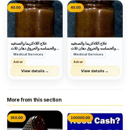
40.00
40.00
علاج اللاءكزيما والصدفيه
علاج اللاءكزيما والصدفيه
والحساسه والحروق دهان ثلاث
والحساسه والحروق دهان ثلاث
مرات في اليوم &rlm;وأن شاء
مرات في اليوم &rlm;وأن شاء
Medical Services
Medical Services
الله بعده &rlm;الشفاء سعر
الله بعده &rlm;الشفاء سعر
Adrar
Adrar
العبوه &rlm;40ريال تواصل
العبوه &rlm;40ريال تواصل
وتساب وتساب 0548417130
وتساب وتساب 0548417130
→
→
View details
View details
More from this section
350.00
100000.00