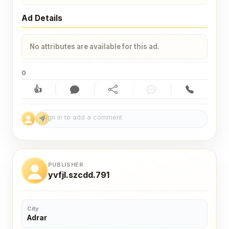
Ad Details
No attributes are available for this ad.
0
👍
Like (0)
Comment (0)
Share
Chat
Contact
PUBLISHER
yvfjl.szcdd.791
City
Adrar