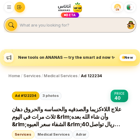
EN
BETA
New
New tools on ANANAS — try the smart ad now ✨
Home
/
Services
/
Medical Services
/
Ad 122234
PRICE
Ad #122234
3
photos
40
علاج اللاءكزيما والصدفيه والحساسه والحروق دهان
ثلاث مرات في اليوم &rlm;وأن شاء الله بعده
&rlm;الشفاء سعر العبوه &rlm;40ريال تواصل
وتساب وتساب 0548417130
Services
Medical Services
Adrar