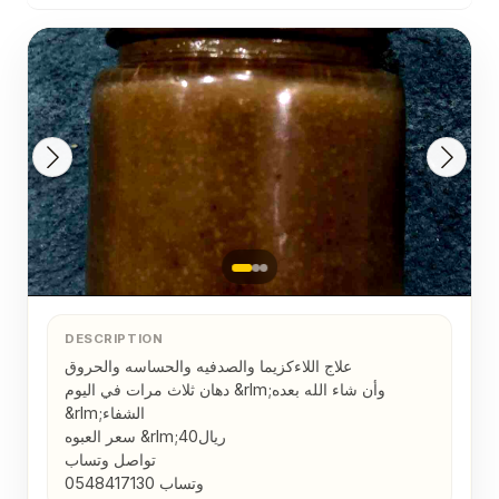
DESCRIPTION
علاج اللاءكزيما والصدفيه والحساسه والحروق 

دهان ثلاث مرات في اليوم &rlm;وأن شاء الله بعده 
&rlm;الشفاء

سعر العبوه &rlm;40ريال 

تواصل وتساب 

وتساب 0548417130