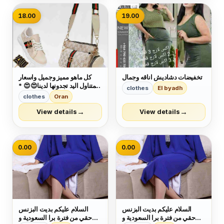
18.00
19.00
تخفيضات دشاديش اناقه وجمال
كل ماهو مميز وجميل واسعار
بمتناول اليد تجدونها لدينا😍😍 *
clothes
El byadh
سيت حذاء مع حقيبه مكونه من
clothes
Oran
قطعتين مع جزدان بالوان مختلفه
تناسب ذوقك الجميل 🌈🌈 *
→
→
View details
View details
بشكل ولا اروع 🤩🤩 * قياس
37.38.39.40 👠👠👠 🥰🥰 *
يت...
0.00
0.00
السلام عليكم بديت البزنس
السلام عليكم بديت البزنس
حقي من فترة برا السعودية و
حقي من فترة برا السعودية و