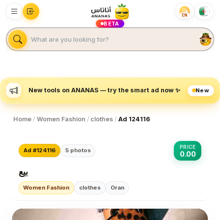
EN
BETA
New tools on ANANAS — try the smart ad now ✨
New
Home
/
Women Fashion
/
clothes
/
Ad 124116
PRICE
Ad #124116
5
photos
0.00
بيع
Women Fashion
clothes
Oran