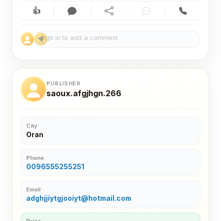
👍
Like (0)
Comment (0)
Share
Chat
Contact
PUBLISHER
saoux.afgjhgn.266
City
Oran
Phone
0096555255251
Email
adghjjiytgjooiyt@hotmail.com