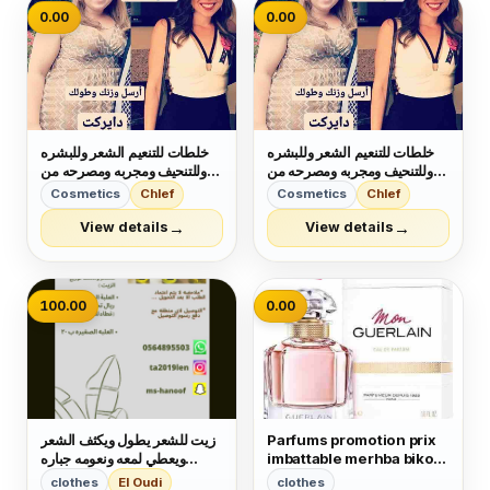
0.00
0.00
خلطات للتنعيم الشعر وللبشره
خلطات للتنعيم الشعر وللبشره
وللتنحيف ومجربه ومصرحه من
وللتنحيف ومجربه ومصرحه من
الصحه والدواء
الصحه والدواء
Cosmetics
Chlef
Cosmetics
Chlef
→
→
View details
View details
100.00
0.00
Parfums promotion prix
زيت للشعر يطول ويكثف الشعر
imbattable merhba bikom
ويعطي لمعه ونعومه جباره
❤
للشعر ويمنع التساقط
clothes
El Oudi
clothes