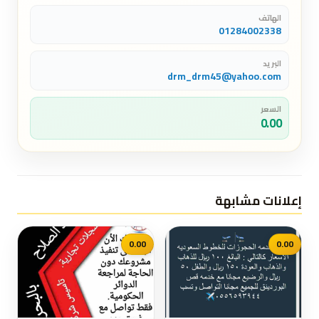
الهاتف
01284002338
البريد
drm_drm45@yahoo.com
السعر
0.00
إعلانات مشابهة
0.00
0.00