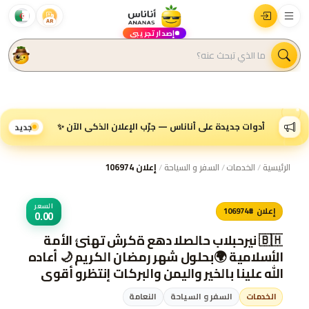
AR
إصدار تجريبي
أدوات جديدة على أناناس — جرّب الإعلان الذكي الآن ✨
جديد
الرئيسية
/
الخدمات
/
السفر و السياحة
/
إعلان 106974
السعر
إعلان #106974
0.00
شركة عهد الصلاح بالبحرين ⁦🇧🇭⁩ تهنئ الأمة
الأسلامية 🌍بحلول شهر رمضان الكريم 🌙 أعاده
الله علينا بالخير واليمن والبركات إنتظرو أقوى
العروض والمفاجأت 💥وكل عام وانتم بخير💥 😊
الخدمات
السفر و السياحة
النعامة
للتواصل والإستفسار خاص/هند...