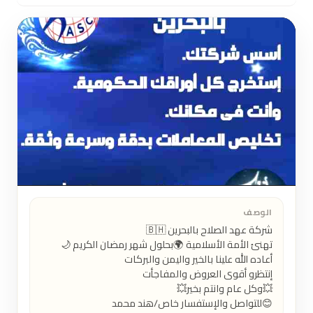
الوصف
😊للتواصل والإستفسار خاص/هند محمد