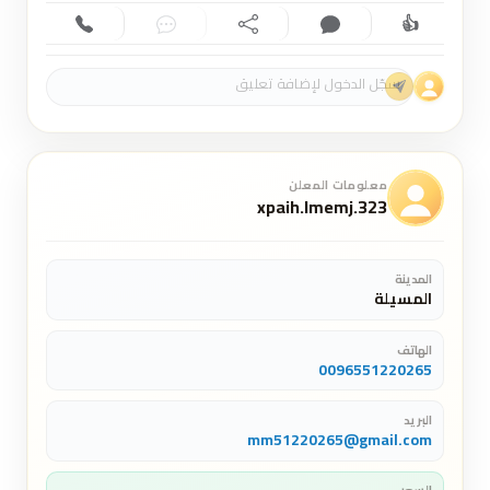
👍
إعجاب (0)
تعليق (0)
مشاركة
دردشة
اتصال
معلومات المعلن
xpaih.lmemj.323
المدينة
المسيلة
الهاتف
0096551220265
البريد
mm51220265@gmail.com