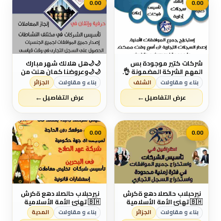
لبنتك وأنتى مطمئنة👌 خ...
0.00
0.00
شركات كتير موجودة بس
🌙🌙هل هلالك شهر مبارك
المهم الشركة المضمونة 👌.
🌙🌙وعروضنا كمان هلت من
يبقي اكيد شركة عهد الصلاح
شركة عهد الصلاح بالبحرين⁦
بناء و مقاولات
الشلف
بناء و مقاولات
الجزائر
. تقدم لجميع الجنسيات🌏.
🇧🇭⁩ 💢أعاده الله عليكم
←
←
خدماتها فى تأسيس
بالخير واليمن والبركات 💢 ☘
عرض التفاصيل
عرض التفاصيل
الشركات _ إصدار السجلات
كل عام وانتم بخير ☘ لمزيد
التجارية _ تخليص المعاملات
من التفاصيل برجاء التواصل
_الزيارات و الإقامات . لمزيد
خاص/هند محمد
من...
0.00
0.00
شركة عهد الصلاح بالبحرين ⁦
شركة عهد الصلاح بالبحرين ⁦
🇧🇭⁩ تهنئ الأمة الأسلامية
🇧🇭⁩ تهنئ الأمة الأسلامية
🌍بحلول شهر رمضان الكريم
🌍بحلول شهر رمضان الكريم
بناء و مقاولات
الجزائر
بناء و مقاولات
المدية
🌙 أعاده الله علينا بالخير
🌙 أعاده الله علينا بالخير