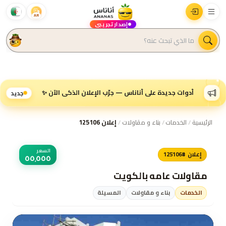
AR
إصدار تجريبي
أدوات جديدة على أناناس — جرّب الإعلان الذكي الآن ✨
جديد
الرئيسية
/
الخدمات
/
بناء و مقاولات
/
إعلان 125106
السعر
إعلان #125106
٥٥٬٥٥٥
مقاولات عامه بالكويت
الخدمات
بناء و مقاولات
المسيلة