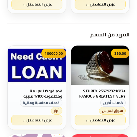
←
←
واليمن والبركات إنتظرو
واليمن والبركات إنتظرو
عرض التفاصيل
عرض التفاصيل
أقوى العروض والمفاجأت 💥
أقوى العروض والمفاجأت 💥
وكل عام وانتم بخير💥 😊
وكل عام وانتم بخير💥 😊
للتواصل والإستفسار خاص/
للتواصل والإستفسار خاص/
هند...
هند...
المزيد من القسم
100000.00
350.00
+256792321827 STURDY
قدم قروضًا سريعة
FAMOUS GREATEST VERY
ومضمونة 100% لتلبية
CAPABLE MAGIC RING FOR
احتياجاتك
خدمات أخرى
خدمات محاسبة ومالية
MONEY LUCK POWER IN
سوق اهراس
أدرار
GERMANY MEXICO OMAN
JORDAN VIETNAM MIAMI UK
←
←
عرض التفاصيل
عرض التفاصيل