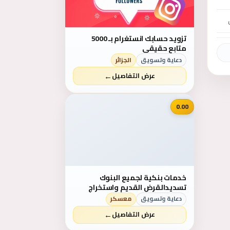
تزويد حسابك انستغرام بـ 5000
متابع حقيقي
دعاية وتسويق
الجزائر
←
عرض التفاصيل
📷
0.00
خدمات بنكية لجميع البنوك
تسديدالقرض القديم واستخراج
قرض جديد تسديد ايقاف الخدمات
دعاية وتسويق
معسكر
وسمه .بنك الاهلي ٢٢ راتب
←
عرض التفاصيل
0557288683 ابو بشاير