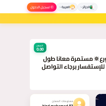
تسجيل الدخول
الجزائر
العربية
AR
السعر
0.00
🔆عروض ومفاجآت شركةعهد الصلاح بالبحرين ⁦🇧🇭⁩ مستمرة معانا طول
للإستفسار برجاء التواصل
معلومات المعلن
hind.mohamed.83