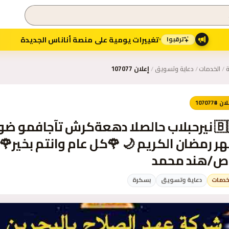
تغييرات يومية على منصة أناناس الجديدة
ترقبوا
ة
/
الخدمات
/
دعاية وتسويق
/
إعلان 107077
ن #107077
ر رمضان الكريم 🌙 🌹كل عام وانتم بخير🌹 
ص/هند محمد
خدمات
دعاية وتسويق
بسكرة