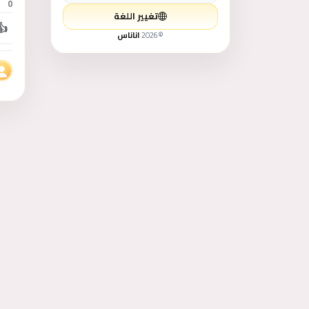
0
تغيير اللغة
👍
ازياء - موضة رجالي
©
2026
اناناس
لوازم الأطفال و الألعاب
طعام - غذاء
التعليم والتدريب
الخدمات
حيوانات للبيع
كتب وهوايات