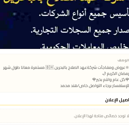
لوصف
🔆عروض ومفاجآت شركةعهد الصلاح بالبحرين ⁦🇧🇭⁩ مستمرة معانا طول شهر 
لإستفسار برجاء التواصل خاص/هند محمد
صيل الإعلان
ا توجد خصائص متاحة لهذا الإعلان.