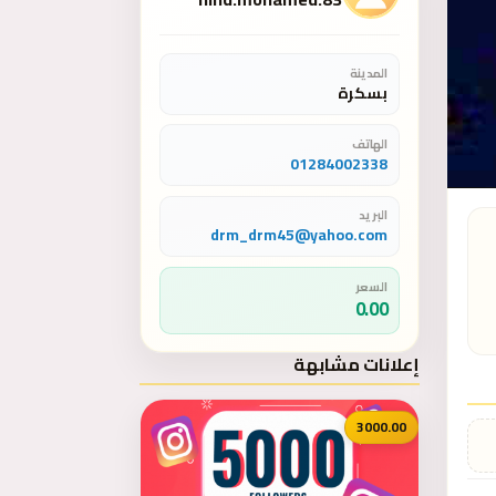
المدينة
بسكرة
الهاتف
01284002338
البريد
drm_drm45@yahoo.com
السعر
0.00
إعلانات مشابهة
3000.00