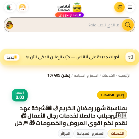
AR
إصدار تجريبي
أدوات جديدة على أناناس — جرّب الإعلان الذكي الآن ✨
جديد
الرئيسية
/
الخدمات
/
السفر و السياحة
/
إعلان 107405
السعر
إعلان #107405
0.00
بمناسبة شهر رمضان الكريم 🌙 🌆شركة عهد
الصلاح بالبحرين⁦🇧🇭⁩ لخدمات رجال الأعمال 📠
تقدم لكم اقوى العروض والخصومات 🎁 🎆كل
عام وانتم بخير 🔆لمزيد من التفاصيل برجاء
الخدمات
السفر و السياحة
الجزائر
التواصل خاص/هند محمد