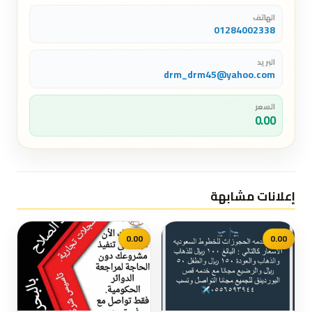
الهاتف
01284002338
البريد
drm_drm45@yahoo.com
السعر
0.00
إعلانات مشابهة
0.00
0.00