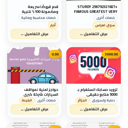
+256792321827 STURDY
قدم قروضًا سريعة
FAMOUS GREATEST VERY
ومضمونة 100% لتلبية
CAPABLE MAGIC RING FOR
احتياجاتك
خدمات أخرى
خدمات محاسبة ومالية
MONEY LUCK POWER IN
سوق اهراس
أدرار
GERMANY MEXICO OMAN
JORDAN VIETNAM MIAMI UK
←
←
عرض التفاصيل
عرض التفاصيل
0.00
3000.00
تزويد حسابك انستغرام بـ
حواجز امنية لمواقف
5000 متابع حقيقي
السيارات شركة كبري
ومتخصصة في التركيب
دعاية وتسويق
الجزائر
خدمات أخرى
البليدة
والصيانة بالمملكة العربية
←
←
السعودية
عرض التفاصيل
عرض التفاصيل