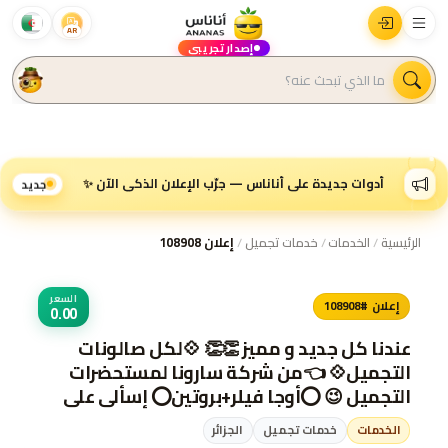
AR
إصدار تجريبي
أدوات جديدة على أناناس — جرّب الإعلان الذكي الآن ✨
جديد
الرئيسية
/
الخدمات
/
خدمات تجميل
/
إعلان 108908
السعر
إعلان #108908
0.00
عندنا كل جديد و مميز 👏👏 💠لكل صالونات
التجميل💠 👈من شركة سارونا لمستحضرات
التجميل 😉 ⭕أوجا فيلر+بروتين⭕ إسألي علي
منتجات العناية الكاملة بالشعر .😍👩👩 لمزيد
الخدمات
خدمات تجميل
الجزائر
من التفاصيل التواصل خاص/ هند محمد