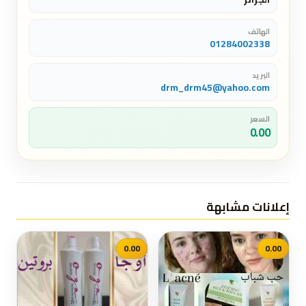
الهاتف
01284002338
البريد
drm_drm45@yahoo.com
السعر
0.00
إعلانات مشابهة
0.00
0.00