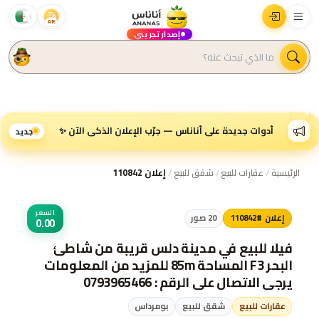
AR
إصدار تجريبي
أدوات جديدة على أناناس — جرّب الإعلان الذكي الآن ✨
جديد
الرئيسية
/
عقارات للبيع
/
شقق للبيع
/
إعلان 110842
السعر
إعلان #110842
20
صور
0.00
فيلا للبيع في مدينة دلس قريبة من شاطئ
البحر F3 المساحة 85m للمزيد من المعلومات
يرجى الاتصال على الرقم : 0793965466
عقارات للبيع
شقق للبيع
بومرداس