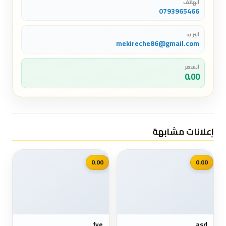
الهاتف
0793965466
البريد
mekireche86@gmail.com
السعر
0.00
إعلانات مشابهة
📷
📷
0.00
0.00
fye
asd