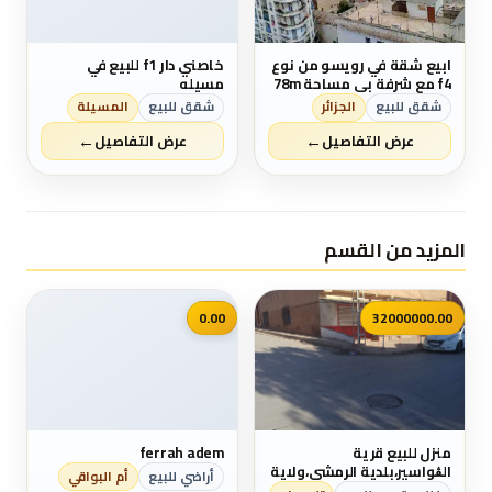
ابيع شقة في رويسو من نوع
خاصني دار f1 للبيع في
f4 مع شرفة بي مساحة 78m
مسيله
في الطابق السادس لها
شقق للبيع
الجزائر
شقق للبيع
المسيلة
مدخلين لي العمارة كل شيء
←
←
متوفر قرب المكان وجميع
عرض التفاصيل
عرض التفاصيل
وسائل النقل ميترو الترام
طاكسي حافلات. لمن يهمه
الامر اتصل بي رقم
0551754533
المزيد من القسم
📷
0.00
32000000.00
منزل للبيع قرية
ferrah adem
الڨواسير،بلدية الرمشي،ولاية
أراضي للبيع
أم البواقي
تلمسان