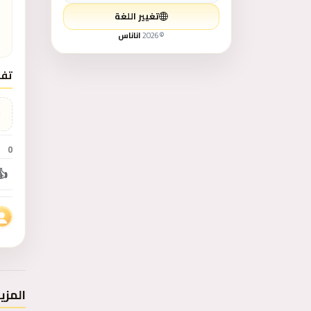
تغيير اللغة
©
2026
اناناس
لوازم الأطفال و الألعاب
ل
تفا
طعام - غذاء
ل
التعليم والتدريب
0
الخدمات
👍
حيوانات للبيع
كتب وهوايات
رياضة ولياقة بدنية
المزي