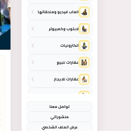
العاب فيديو وملحقاتها
لابتوب وكمبيوتر
الكترونيات
ا
عقارات للبيع
عقارات للايجار
المنزل والحديقة
تواصل معنا
ازياء - موضة نسائية
منشوراتي
عرض الملف الشخصي
ازياء - موضة رجالي