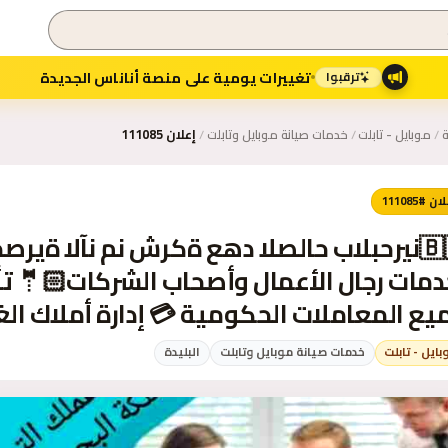
تغييرات يومية على منصة أناناس الجديدة
ترقبوا
ة
/
موبايل - تابلت
/
خدمات صيانة موبايل وتابلت
/
إعلان 111085
ن #111085
دمات رجال الأعمال وأصحاب الشركات🤵🏻
يع المعاملات الحكومية 💳 إدارة أملاك الغير
بايل - تابلت
خدمات صيانة موبايل وتابلت
البليدة