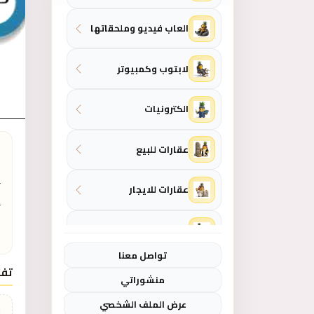
العاب فيديو وملحقاتها
لابتوب وكمبيوتر
الكترونيات
ا
عقارات للبيع
عقارات للايجار
المنزل والحديقة
ل
تواصل معنا
ازياء - موضة نسائية
تفا
منشوراتي
عرض الملف الشخصي
ازياء - موضة رجالي
ل