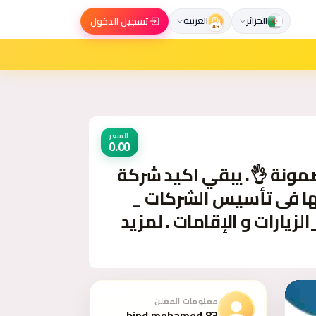
تسجيل الدخول
الجزائر
العربية
AR
السعر
0.00
ونة 👌. يبقي اكيد شركة
 خدماتها فى تأسيس الشركات _
إصدار السجلات التجارية _ تخليص المعاملات _الزيارات و الإقامات . لمزيد
معلومات المعلن
hind.mohamed.83