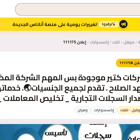
تغييرات يومية على منصة أناناس الجديدة
ترقبوا
ة
/
موبايل - تابلت
/
إكسسوارات
/
إعلان 111175
ن #111175
كات كتير موجودة بس المهم الشركة المضم
عهد الصلاح . تقدم لجميع الجنسيات🌏.
...
بايل - تابلت
إكسسوارات
وهران