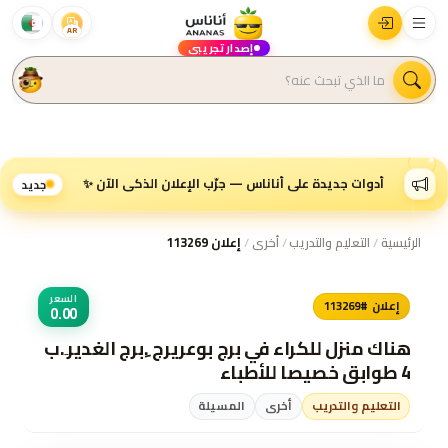
AR
إصدار تجريبي
أدوات جديدة على أناناس — جرّب الإعلان الذكي الآن ✨
جديد
الرئيسية
/
التعليم والتدريب
/
أخرى
/
إعلان 113269
السعر
إعلان #113269
0.00
هناك منزل للكراء في برج بوعريرج .ِبرج الغدير ِ.ب
4 طوابق خصيصا للأطباء
التعليم والتدريب
أخرى
المسيلة