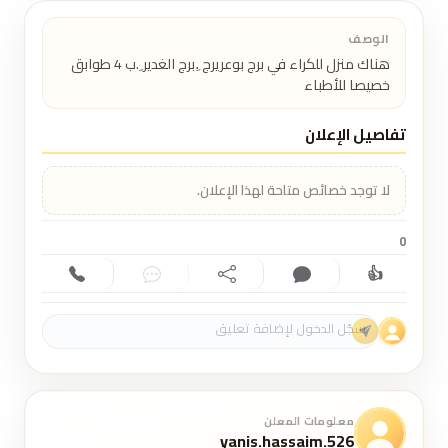
الوصف
هناك منزل للكراء في برج بوعريرج .ِبرج الغدير ِ.ب 4 طوابق 
خصيصا للأطباء
تفاصيل الإعلان
لا توجد خصائص متاحة لهذا الإعلان.
0
👍
إعجاب (0)
تعليق (0)
مشاركة
دردشة
اتصال
معلومات المعلن
yanis.hassaim.526