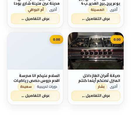
بوعريرج .ِبرج الغدير ِ.ب 4
مدينة عين مليلة شارع بوحا
طوابق خصيصا للأطباء
بل عربي ام البواقي زيادة2متر
أخرى
المسيلة
أخرى
أم البواقي
والسلام عليكم
←
←
عرض التفاصيل
عرض التفاصيل
📷
0.00
0.00
صيانة أفران الغاز داخل
السلام عليكم انا مدرسة
المنزل نصلكم أينما كنتم
اقدم دروس حصص رياضيات
بكفالة وجودة عالية
وفزياء للطلاب التعليم
أخرى
بشار
دورات تدريبية
سعيدة
0796251113
المتوسط اقدم دروس
←
←
اليكترونيك لدي قناة على
عرض التفاصيل
عرض التفاصيل
اليوتيوب خاصة بالرياضيات
اسمهاmessaouda hocine
ولدي خبرة في التسويق من
المنزل