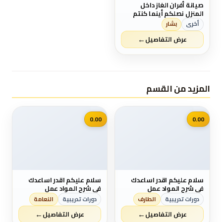
صيانة أفران الغاز داخل
المنزل نصلكم أينما كنتم
بكفالة وجودة عالية
أخرى
بشار
0796251113
←
عرض التفاصيل
المزيد من القسم
📷
📷
0.00
0.00
سلام عليكم اقدر اساعدك
سلام عليكم اقدر اساعدك
في شرح المواد عمل
في شرح المواد عمل
باوربوينت بصوت او بدون
باوربوينت بصوت او بدون
دورات تدريبية
الطارف
دورات تدريبية
النعامة
وأبحاث على الورد بأفكار
وأبحاث على الورد بأفكار
←
←
جديدة وتنفيذ كل المطلوب
جديدة وتنفيذ كل المطلوب
عرض التفاصيل
عرض التفاصيل