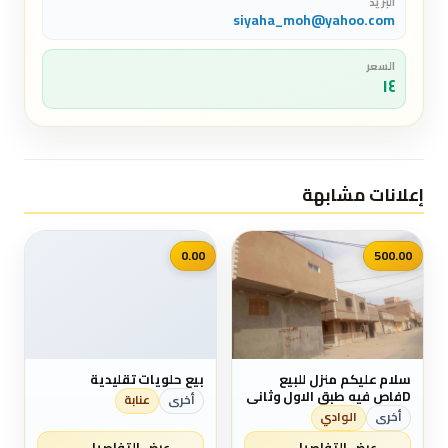
البريد
siyaha_moh@yahoo.com
السعر
١٤
إعلانات مشابهة
📷
0.00
500.00
سلام عليكم منزل للبيع
بيع حلويات تقليدية
Dفاص فيه طبق الاول وثاني
أخرى
عنابة
فيه 2غروفه وصاله وهواله
أخرى
الوادي
صغير مرحض ومطباخ وو
طبق الثاني استديو فيه
عرض التفاصيل
عرض التفاصيل