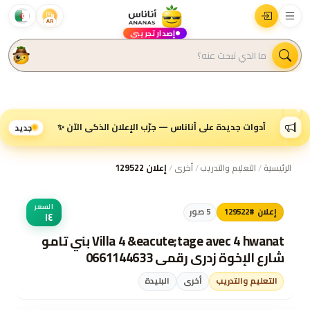
AR
إصدار تجريبي
أدوات جديدة على أناناس — جرّب الإعلان الذكي الآن ✨
جديد
الرئيسية
/
التعليم والتدريب
/
أخرى
/
إعلان 129522
السعر
إعلان #129522
5
صور
١٤
Villa 4 &eacute;tage avec 4 hwanat بني تامو
شارع الإخوة زدري رقمي 0661144633
التعليم والتدريب
أخرى
البليدة