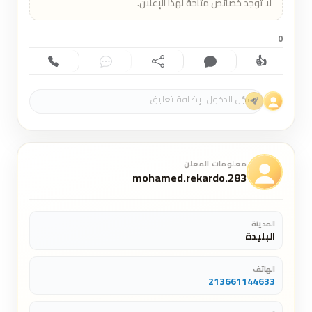
لا توجد خصائص متاحة لهذا الإعلان.
0
👍
إعجاب (0)
تعليق (0)
مشاركة
دردشة
اتصال
معلومات المعلن
mohamed.rekardo.283
المدينة
البليدة
الهاتف
213661144633