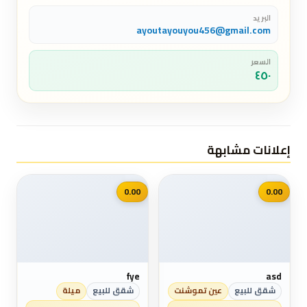
البريد
ayoutayouyou456@gmail.com
السعر
٤٥٠
إعلانات مشابهة
📷
📷
0.00
0.00
fye
asd
شقق للبيع
عين تموشنت
شقق للبيع
ميلة