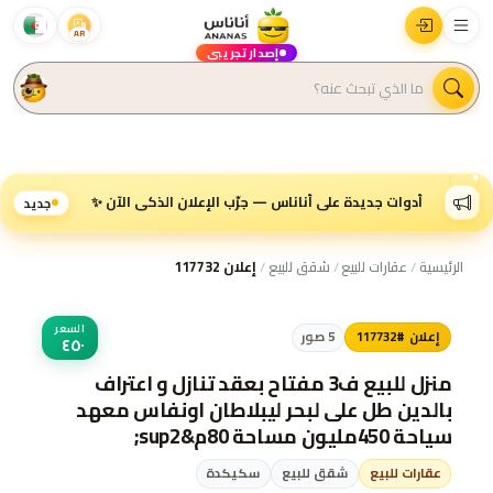
AR
إصدار تجريبي
أدوات جديدة على أناناس — جرّب الإعلان الذكي الآن ✨
جديد
الرئيسية
/
عقارات للبيع
/
شقق للبيع
/
إعلان 117732
السعر
إعلان #117732
5
صور
٤٥٠
منزل للبيع ف3 مفتاح بعقد تنازل و اعتراف
بالدين طل على لبحر ليبلاطان اونفاس معهد
سياحة 450مليون مساحة 80م&sup2;
عقارات للبيع
شقق للبيع
سكيكدة