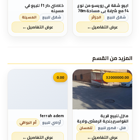
ابيع شقة في رويسو من نوع
خاصني دار f1 للبيع في
f4 مع شرفة بي مساحة 78m
مسيله
في الطابق السادس لها
شقق للبيع
الجزائر
شقق للبيع
المسيلة
مدخلين لي العمارة كل شيء
←
←
متوفر قرب المكان وجميع
عرض التفاصيل
عرض التفاصيل
وسائل النقل ميترو الترام
طاكسي حافلات. لمن يهمه
الامر اتصل بي رقم
0551754533
المزيد من القسم
📷
0.00
32000000.00
منزل للبيع قرية
ferrah adem
الڨواسير،بلدية الرمشي،ولاية
أراضي للبيع
أم البواقي
تلمسان
فلل - قصور للبيع
تلمسان
←
←
عرض التفاصيل
عرض التفاصيل