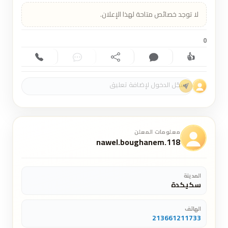
لا توجد خصائص متاحة لهذا الإعلان.
0
👍
إعجاب (0)
تعليق (0)
مشاركة
دردشة
اتصال
معلومات المعلن
nawel.boughanem.118
المدينة
سكيكدة
الهاتف
213661211733