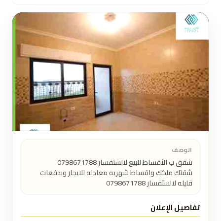
الوصف
شقتك ملكك واقساط شهريه معادله للايجار وبدفعات 
قليله لالستفسار 0798671788
تفاصيل الإعلان