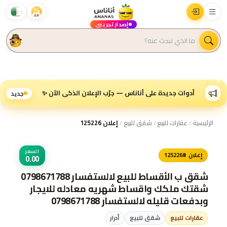
AR
إصدار تجريبي
أدوات جديدة على أناناس — جرّب الإعلان الذكي الآن ✨
جديد
الرئيسية
/
عقارات للبيع
/
شقق للبيع
/
إعلان 125226
السعر
إعلان #125226
0.00
شقق ب الأقساط للبيع لالستفسار 0798671788
شقتك ملكك واقساط شهريه معادله للايجار
وبدفعات قليله لالستفسار 0798671788
عقارات للبيع
شقق للبيع
أدرار