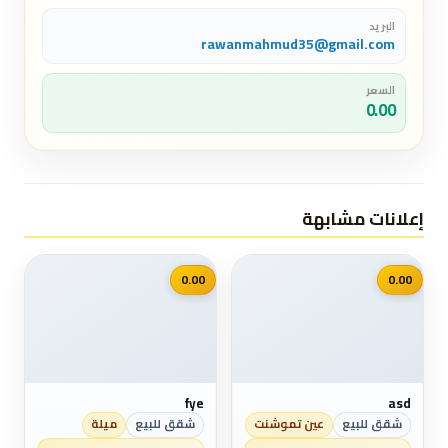
البريد
rawanmahmud35@gmail.com
السعر
0.00
إعلانات مشابهة
📷
📷
0.00
0.00
fye
asd
شقق للبيع
عين تموشنت
شقق للبيع
ميلة