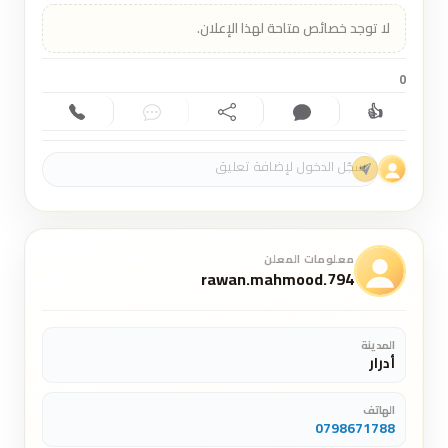
لا توجد خصائص متاحة لهذا الإعلان.
0
👍
إعجاب (0)
تعليق (0)
مشاركة
دردشة
اتصال
معلومات المعلن
rawan.mahmood.794
المدينة
أدرار
الهاتف
0798671788