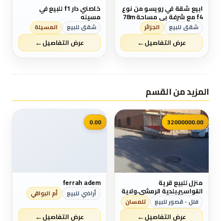
ابيع شقة في رويسو من نوع
خاصني دار f1 للبيع في
f4 مع شرفة بي مساحة 78m
مسيله
في الطابق السادس لها
شقق للبيع
الجزائر
شقق للبيع
المسيلة
مدخلين لي العمارة كل شيء
←
←
متوفر قرب المكان وجميع
عرض التفاصيل
عرض التفاصيل
وسائل النقل ميترو الترام
طاكسي حافلات. لمن يهمه
الامر اتصل بي رقم
0551754533
المزيد من القسم
📷
0.00
32000000.00
منزل للبيع قرية
ferrah adem
الڨواسير،بلدية الرمشي،ولاية
أراضي للبيع
أم البواقي
تلمسان
فلل - قصور للبيع
تلمسان
←
←
عرض التفاصيل
عرض التفاصيل