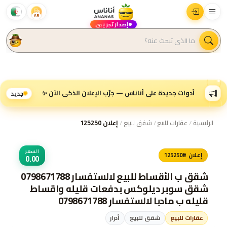
AR
إصدار تجريبي
أدوات جديدة على أناناس — جرّب الإعلان الذكي الآن ✨
جديد
الرئيسية
/
عقارات للبيع
/
شقق للبيع
/
إعلان 125250
السعر
إعلان #125250
0.00
شقق ب الأقساط للبيع لالستفسار 0798671788
شقق سوبر ديلوكس بدفعات قليله واقساط
قليله ب مادبا لالستفسار 0798671788
عقارات للبيع
شقق للبيع
أدرار