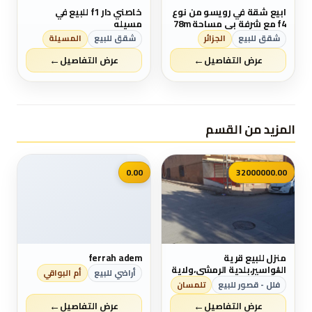
ابيع شقة في رويسو من نوع
خاصني دار f1 للبيع في
f4 مع شرفة بي مساحة 78m
مسيله
في الطابق السادس لها
شقق للبيع
الجزائر
شقق للبيع
المسيلة
مدخلين لي العمارة كل شيء
←
←
متوفر قرب المكان وجميع
عرض التفاصيل
عرض التفاصيل
وسائل النقل ميترو الترام
طاكسي حافلات. لمن يهمه
الامر اتصل بي رقم
0551754533
المزيد من القسم
📷
0.00
32000000.00
منزل للبيع قرية
ferrah adem
الڨواسير،بلدية الرمشي،ولاية
أراضي للبيع
أم البواقي
تلمسان
فلل - قصور للبيع
تلمسان
←
←
عرض التفاصيل
عرض التفاصيل