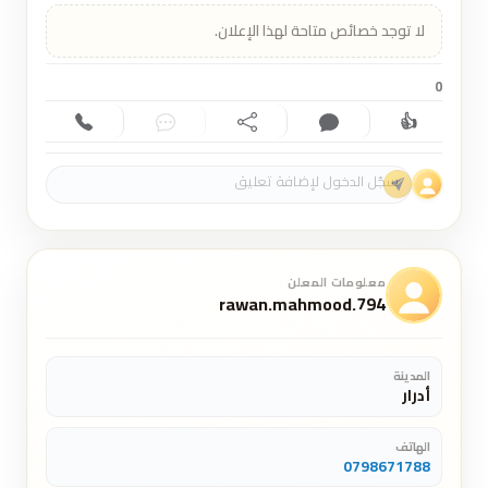
لا توجد خصائص متاحة لهذا الإعلان.
0
👍
إعجاب (0)
تعليق (0)
مشاركة
دردشة
اتصال
معلومات المعلن
rawan.mahmood.794
المدينة
أدرار
الهاتف
0798671788