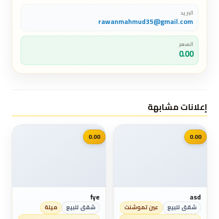
البريد
rawanmahmud35@gmail.com
السعر
0.00
إعلانات مشابهة
📷
📷
0.00
0.00
fye
asd
شقق للبيع
عين تموشنت
شقق للبيع
ميلة