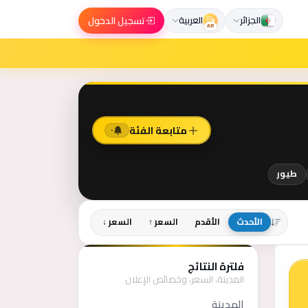
تسجيل الدخول
الجزائر
العربية
AR
متابعة الفئة
٠
طيور
الأحدث
الأقدم
السعر ↑
السعر ↓
فلترة النتائج
المدينة، السعر، وخصائص الإعلان
المدينة