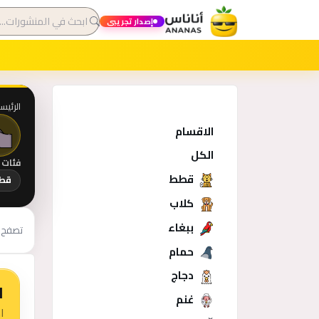
إصدار تجريبي
الرئيس
الاقسام
الكل
فئات 
قطط
قط
كلاب
ببغاء
تصفح أ
حمام
دجاج
ا
غنم
ا