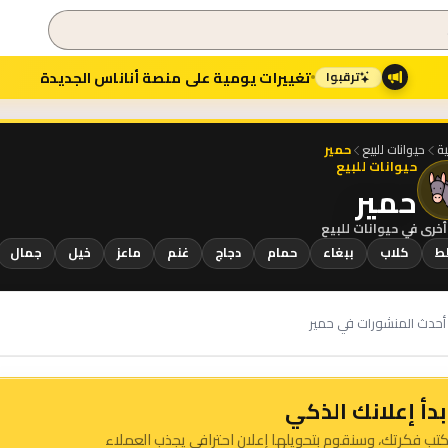
تغييرات يومية على منصة أناناس الجديدة
ترقبوا
ية
حيوانات للبيع
حمير
حيوانات للبيع
حمير
أخرى في
حيوانات للبيع
ط
كلاب
ببغاء
حمام
دجاج
غنم
ماعز
خيل
جمال
حدث المنشورات في حمير
بدأ إعلانك الذكي
كتب فكرتك، وسنقوم بتحويلها إعلان احترافي يجذب العملاء