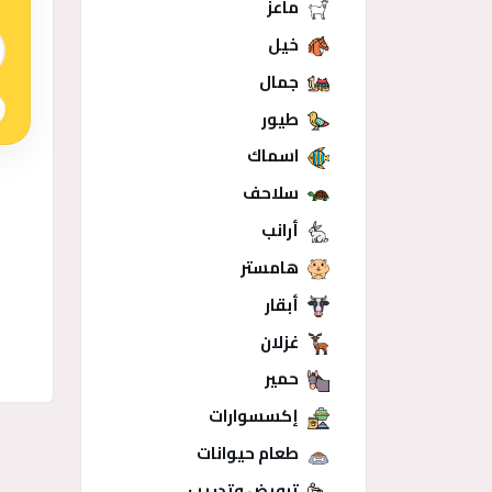
ماعز
 الذكي
خيل
جمال
طيور
اسماك
سلاحف
أرانب
هامستر
أبقار
غزلان
حمير
إكسسوارات
منشو
طعام حيوانات
ترويض وتدريب