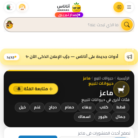
AR
إصدار تجريبي
أدوات جديدة على أناناس — جرّب الإعلان الذكي الآن ✨
جديد
الرئيسية
حيوانات للبيع
ماعز
حيوانات للبيع
متابعة الفئة
٠
ماعز
فئات أخرى في
حيوانات للبيع
قطط
كلاب
ببغاء
حمام
دجاج
غنم
خيل
جمال
طيور
اسماك
تصفح أحدث المنشورات في ماعز