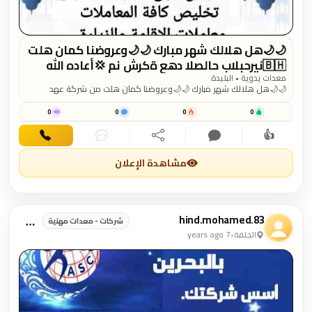
🌙🌙هل هلالك شهر مبارك 🌙🌙وعروضنا كمان هلت
من شركة عهد الصلاح بالبحرين⁦🇧🇭⁩ 💢أعاده الله
عليكم بالخير واليمن والبركات 💢 ☘كل عام وانتم
معدات يدوية • البليدة
🌙🌙هل هلالك شهر مبارك 🌙🌙وعروضنا كمان هلت من شركة عهد
بخير ☘ لمزيد من التفاصيل برجاء التواصل خاص/هند
الصلاح بالبحرين⁦🇧🇭⁩ 💢أعاده الله عليكم بالخير واليمن والبركات 💢 ☘كل
محمد
عام وانتم بخير ☘ لمزيد من التفاصيل برجاء التواصل خاص/هند محمد
0
0
0
0
👍
اهتمام
تعليق
مشاركة
دردشة
اتصال
مشاهدة الإعلان
hind.mohamed.83
شركات - معدات مهنية
الجلفة
•
7 years ago