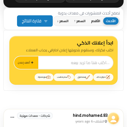
تصفح أحدث المنشورات في معدات يدوية
فلترة النتائج
الأحدث
الأقدم
السعر ↑
السعر ↓
ابدأ إعلانك الذكي
اكتب فكرتك، وسنقوم بتحويلها إعلان احترافي يجذب العملاء
أضف إعلان
عنوان جذاب
وصف قوي
سعر مناسب
صور مميزة
منشورات معدات يدوية
hind.mohamed.83
شركات - معدات مهنية
الشلف
•
6 years ago