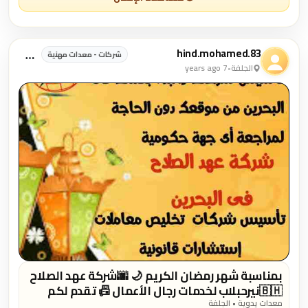
hind.mohamed.83
شركات - معدات مهنية
الجلفة
•
7 years ago
بمناسبة شهر رمضان الكريم 🌙 🌆شركة عهد الصلاح
بالبحرين⁦🇧🇭⁩ لخدمات رجال الأعمال 📠 تقدم لكم
اقوى العروض والخصومات 🎁 🎆كل عام وانتم بخير
معدات يدوية • الجلفة