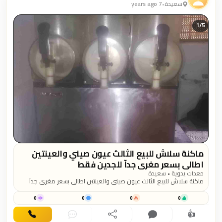
سعيدة
•
7 years ago
1/
5
ماكنة سلاش للبيع الثالث عيون صيني والعينتين
اطالي بسعر مغري جدآ للجدين فقط
الاتصال:0799771899
معدات يدوية • سعيدة
ماكنة سلاش للبيع الثالث عيون صيني والعينتين اطالي بسعر مغري جدآ
للجدين فقط الاتصال:0799771899
0
0
0
0
👍
اهتمام
تعليق
مشاركة
دردشة
اتصال