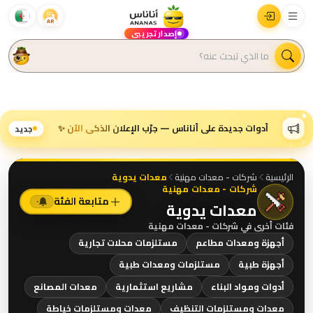
AR
إصدار تجريبي
أدوات جديدة على أناناس — جرّب الإعلان الذكي الآن ✨
جديد
الرئيسية
شركات - معدات مهنية
معدات يدوية
شركات - معدات مهنية
متابعة الفئة
٠
معدات يدوية
فئات أخرى في
شركات - معدات مهنية
أجهزة ومعدات مطاعم
مستلزمات محلات تجارية
أجهزة طبية
مستلزمات ومعدات طبية
أدوات ومواد البناء
مشاريع استثمارية
معدات المصانع
معدات ومستلزمات التنظيف
معدات ومستلزمات خياطة