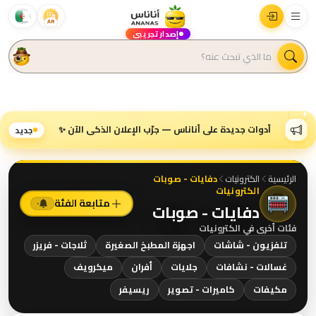
AR
إصدار تجريبي
أدوات جديدة على أناناس — جرّب الإعلان الذكي الآن ✨
جديد
الرئيسية
الكترونيات
دفايات - صوبات
الكترونيات
متابعة الفئة
٠
دفايات - صوبات
فئات أخرى في
الكترونيات
تلفزيون - شاشات
اجهزة المطبخ الصغيرة
ثلاجات - فريزر
غسالات - نشافات
جلايات
أفران
ميكرويف
مكيفات
كاميرات - تصوير
ريسيفر