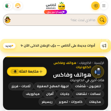
AR
إصدار تجريبي
أدوات جديدة على أناناس — جرّب الإعلان الذكي الآن ✨
جديد
الرئيسية
الكترونيات
هواتف وفاكس
الكترونيات
متابعة الفئة
٠
هواتف وفاكس
فئات أخرى في
الكترونيات
تلفزيون - شاشات
اجهزة المطبخ الصغيرة
ثلاجات - فريزر
غسالات - نشافات
جلايات
أفران
ميكرويف
مكيفات
كاميرات - تصوير
ريسيفر