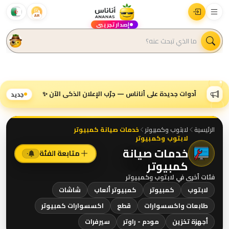
AR
إصدار تجريبي
أدوات جديدة على أناناس — جرّب الإعلان الذكي الآن ✨
جديد
الرئيسية
لابتوب وكمبيوتر
خدمات صيانة كمبيوتر
لابتوب وكمبيوتر
خدمات صيانة
متابعة الفئة
٠
كمبيوتر
فئات أخرى في
لابتوب وكمبيوتر
لابتوب
كمبيوتر
كمبيوتر ألعاب
شاشات
طابعات واكسسوارات
قطع
اكسسوارات كمبيوتر
أجهزة تخزين
مودم - راوتر
سيرفرات