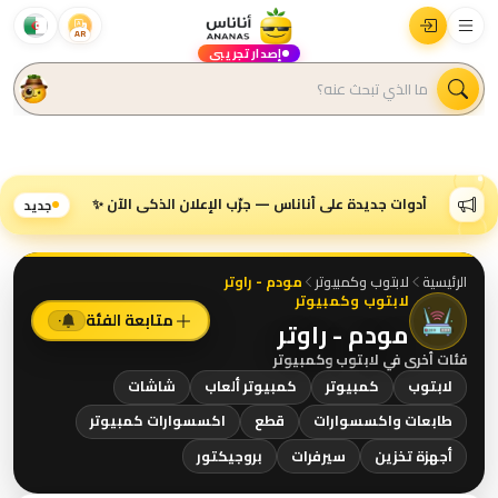
AR
إصدار تجريبي
أدوات جديدة على أناناس — جرّب الإعلان الذكي الآن ✨
جديد
الرئيسية
لابتوب وكمبيوتر
مودم - راوتر
لابتوب وكمبيوتر
متابعة الفئة
٠
مودم - راوتر
فئات أخرى في
لابتوب وكمبيوتر
لابتوب
كمبيوتر
كمبيوتر ألعاب
شاشات
طابعات واكسسوارات
قطع
اكسسوارات كمبيوتر
أجهزة تخزين
سيرفرات
بروجيكتور