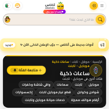
AR
إصدار تجريبي
أدوات جديدة على أناناس — جرّب الإعلان الذكي الآن ✨
جديد
الرئيسية
موبايل - تابلت
ساعات ذكية
موبايل - تابلت
متابعة الفئة
٠
ساعات ذكية
فئات أخرى في
موبايل - تابلت
موبايل
تابلت
سماعات
واقي شاشة وكفرات
شواحن وكوابل
قطع غيار موبايل تابلت
إكسسوارات
أرقام هواتف مميزة
خدمات صيانة موبايل وتابلت