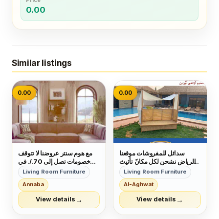
Price
0.00
Similar listings
0.00
0.00
سدائل للمفروشات موقعنا
مع هوم سنتر عروضنا لا تتوقف
الرياض نشحن لكل مكانً تأثيث
خصومات تصل إلى 70./. في
مشاريع كافيهات .. شاليهات..
جميع فروعنا بالمملكه على
Living Room Furniture
Living Room Furniture
قاعات افراح تأثيث منازل فلل
موديلات 2018
Annaba
Al-Aghwat
شقق مفروشة فنادق تنجيد كنب
تفصيل سرر هيدبورد حسب
→
→
View details
View details
الطلب للتواصل واتساب
0508120854 حسابنا...