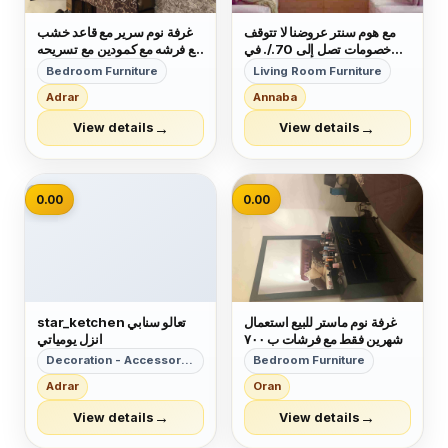
مع هوم سنتر عروضنا لا تتوقف
غرفة نوم سرير مع قاعد خشب
خصومات تصل إلى 70./. في
مع فرشه مع كمودين مع تسريحه
جميع فروعنا بالمملكه على
مرايا بدون خزانه سعر ٢٠٠ دينار
Bedroom Furniture
Living Room Furniture
موديلات 2018
رقم خاص ٠٧٧٨٢٥٨٨١٠
Adrar
Annaba
→
→
View details
View details
📷
0.00
0.00
غرفة نوم ماستر للبيع استعمال
star_ketchen تعالو سنابي
شهرين فقط مع فرشات ب ٧٠٠
انزل يومياتي
دينار
Decoration - Accessories
Bedroom Furniture
Adrar
Oran
→
→
View details
View details