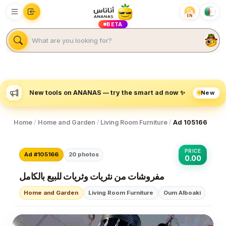
EN
BETA
New
New tools on ANANAS — try the smart ad now ✨
Home
/
Home and Garden
/
Living Room Furniture
/
Ad 105166
PRICE
Ad #105166
20
photos
0.00
مفروشات من نثريات وثريات للبيع بالكامل
Home and Garden
Living Room Furniture
Oum Alboaki