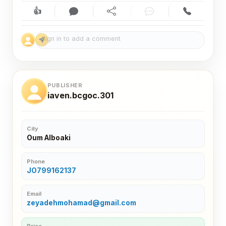
👍
Like (0)
Comment (0)
Share
Chat
Contact
PUBLISHER
iaven.bcgoc.301
City
Oum Alboaki
Phone
JO799162137
Email
zeyadehmohamad@gmail.com