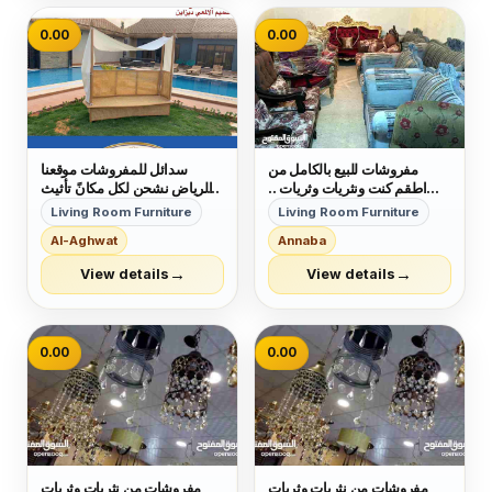
0.00
0.00
مفروشات للبيع بالكامل من
سدائل للمفروشات موقعنا
اطقم كنت ونثريات وثريات ..
الرياض نشحن لكل مكانً تأثيث
عمان - الاردن
مشاريع كافيهات .. شاليهات..
Living Room Furniture
Living Room Furniture
قاعات افراح تأثيث منازل فلل
Al-Aghwat
Annaba
شقق مفروشة فنادق تنجيد كنب
تفصيل سرر هيدبورد حسب
→
→
View details
View details
الطلب للتواصل واتساب
0508120854 حسابنا...
0.00
0.00
مفروشات من نثريات وثريات
مفروشات من نثريات وثريات