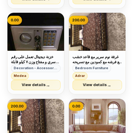
0.00
200.00
غرفة نوم سرير مع قاعد خشب
خزنة ديجيتال تعمل على رقم
مع فرشه مع كمودين مع تسريحه
سري و مفتاح وزن ٧ كيلو قابلة
مرايا بدون خزانه سعر ٢٠٠ دينار
للتثبيت
Decoration - Accessories
Bedroom Furniture
رقم خاص ٠٧٧٨٢٥٨٨١٠
Medea
Adrar
→
→
View details
View details
200.00
0.00